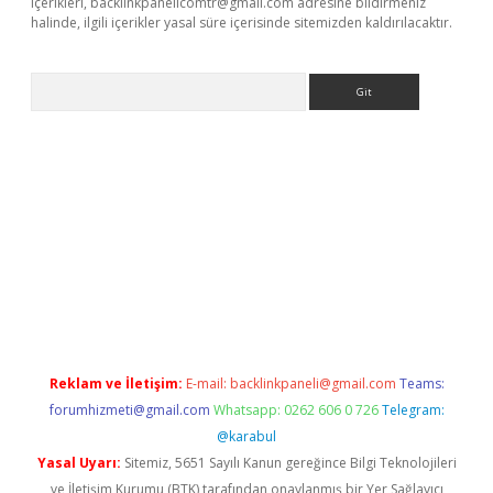
içerikleri,
backlinkpanelicomtr@gmail.com
adresine bildirmeniz
halinde, ilgili içerikler yasal süre içerisinde sitemizden kaldırılacaktır.
Arama
betci giriş
Reklam ve İletişim:
E-mail:
backlinkpaneli@gmail.com
Teams:
forumhizmeti@gmail.com
Whatsapp: 0262 606 0 726
Telegram:
@karabul
Yasal Uyarı:
Sitemiz, 5651 Sayılı Kanun gereğince Bilgi Teknolojileri
ve İletişim Kurumu (BTK) tarafından onaylanmış bir Yer Sağlayıcı