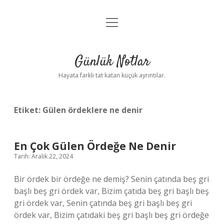
menüyü
Anasayfa
aç
Gizlilik Politikası
Günlük Notlar
Yasal Uyarı
Hayata farklı tat katan küçük ayrıntılar.
Hakkımızda
Etiket:
Gülen ördeklere ne denir
En Çok Gülen Ördeğe Ne Denir
Tarih: Aralık 22, 2024
Bir ördek bir ördeğe ne demiş? Senin çatında beş gri
başlı beş gri ördek var, Bizim çatıda beş gri başlı beş
gri ördek var, Senin çatında beş gri başlı beş gri
ördek var, Bizim çatıdaki beş gri başlı beş gri ördeğe