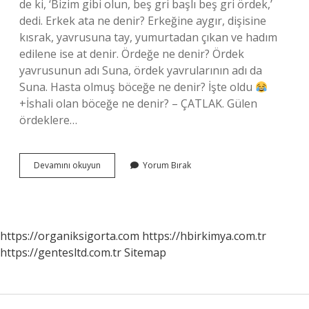
de ki, ‘Bizim gibi olun, beş gri başlı beş gri ördek,’
dedi. Erkek ata ne denir? Erkeğine aygır, dişisine
kısrak, yavrusuna tay, yumurtadan çıkan ve hadım
edilene ise at denir. Ördeğe ne denir? Ördek
yavrusunun adı Suna, ördek yavrularının adı da
Suna. Hasta olmuş böceğe ne denir? İşte oldu
+İshali olan böceğe ne denir? – ÇATLAK. Gülen
ördeklere…
En
Devamını okuyun
Yorum Bırak
Çok
Gülen
Ördeğe
Ne
Denir
https://organiksigorta.com
https://hbirkimya.com.tr
https://gentesltd.com.tr
Sitemap