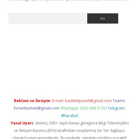
Arama
ş
Reklam ve İletişim:
E-mail:
backlinkpaneli@gmail.com
Teams:
forumhizmeti@gmail.com
Whatsapp: 0262 606 0 726
Telegram:
@karabul
Yasal Uyarı:
Sitemiz, 5651 Sayılı Kanun gereğince Bilgi Teknolojileri
ve İletişim Kurumu (BTK) tarafından onaylanmış bir Yer Sağlayıcı
olarak hizmet vermektedir. Bu nedenle, sitedeki içerikleri proaktif