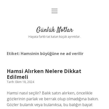
menüyü
Anasayfa
aç
Gizlilik Politikası
Günlük Notlar
Yasal Uyarı
Hayata farklı tat katan küçük ayrıntılar.
Hakkımızda
Etiket:
Hamsinin büyüğüne ne ad verilir
Hamsi Alırken Nelere Dikkat
Edilmeli
Tarih: Ekim 18, 2024
Hamsi nasıl seçilir? Balık satın alırken, öncelikle
gözlerinin parlak ve berrak olup olmadığına bakın.
Gözler bulanık veya bulanıksa, bu balığın bayat