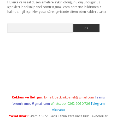
Hukuka ve yasal düzenlemelere aykırı olduğunu düşündüğünüz
içerikleri,
backlinkpanelicomtr@gmail.com
adresine bildirmeniz
halinde, ilgili içerikler yasal süre içerisinde sitemizden kaldırılacaktır.
Arama
betci giriş
Reklam ve İletişim:
E-mail:
backlinkpaneli@gmail.com
Teams:
forumhizmeti@gmail.com
Whatsapp: 0262 606 0 726
Telegram:
@karabul
Yasal Uyarı:
Sitemiz, 5651 Sayılı Kanun gereğince Bilgi Teknolojileri