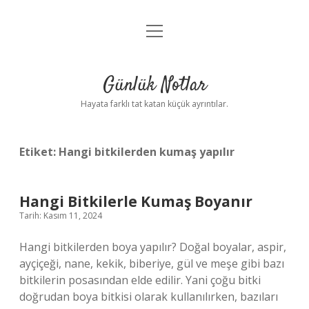
menüyü
Anasayfa
aç
Gizlilik Politikası
Günlük Notlar
Yasal Uyarı
Hayata farklı tat katan küçük ayrıntılar.
Hakkımızda
Etiket:
Hangi bitkilerden kumaş yapılır
Hangi Bitkilerle Kumaş Boyanır
Tarih: Kasım 11, 2024
Hangi bitkilerden boya yapılır? Doğal boyalar, aspir,
ayçiçeği, nane, kekik, biberiye, gül ve meşe gibi bazı
bitkilerin posasından elde edilir. Yani çoğu bitki
doğrudan boya bitkisi olarak kullanılırken, bazıları