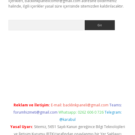
içerikleri,
backlinkpanelicomtr@gmail.com
adresine bildirmeniz
halinde, ilgili içerikler yasal süre içerisinde sitemizden kaldırılacaktır.
Arama
ş
Reklam ve İletişim:
E-mail:
backlinkpaneli@gmail.com
Teams:
forumhizmeti@gmail.com
Whatsapp: 0262 606 0 726
Telegram:
@karabul
Yasal Uyarı:
Sitemiz, 5651 Sayılı Kanun gereğince Bilgi Teknolojileri
ve İletişim Kurumu (BTK) tarafından onaylanmış bir Yer Sağlayıcı