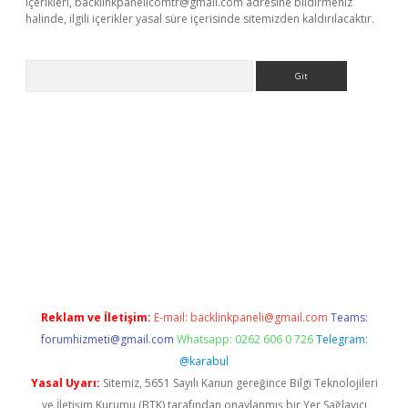
içerikleri,
backlinkpanelicomtr@gmail.com
adresine bildirmeniz
halinde, ilgili içerikler yasal süre içerisinde sitemizden kaldırılacaktır.
Arama
betci giriş
Reklam ve İletişim:
E-mail:
backlinkpaneli@gmail.com
Teams:
forumhizmeti@gmail.com
Whatsapp: 0262 606 0 726
Telegram:
@karabul
Yasal Uyarı:
Sitemiz, 5651 Sayılı Kanun gereğince Bilgi Teknolojileri
ve İletişim Kurumu (BTK) tarafından onaylanmış bir Yer Sağlayıcı