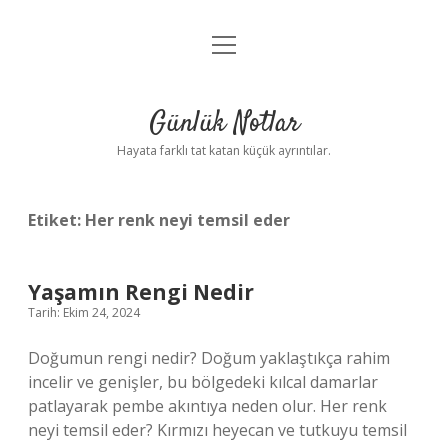
menüyü
Anasayfa
aç
Gizlilik Politikası
Günlük Notlar
Yasal Uyarı
Hayata farklı tat katan küçük ayrıntılar.
Hakkımızda
Etiket:
Her renk neyi temsil eder
Yaşamın Rengi Nedir
Tarih: Ekim 24, 2024
Doğumun rengi nedir? Doğum yaklaştıkça rahim
incelir ve genişler, bu bölgedeki kılcal damarlar
patlayarak pembe akıntıya neden olur. Her renk
neyi temsil eder? Kırmızı heyecan ve tutkuyu temsil