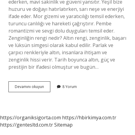
ederken, mavi sakinlik ve güveni yansıtır. Yeşil bize
huzuru ve doğayı hatırlatırken, sarı neşe ve enerjiyi
ifade eder. Mor gizemi ve yaratıcılığı temsil ederken,
turuncu canlılığı ve hareketi çağrıştırır. Pembe
romantizmi ve sevgi dolu duyguları temsil eder.
Zenginliğin rengi nedir? Altın rengi, zenginlik, başarı
ve lüksün simgesi olarak kabul edilir. Parlak ve
çarpıcı renkleriyle altın, insanlara ihtişam ve
zenginlik hissi verir. Tarih boyunca altın, güç ve
prestijin bir ifadesi olmuştur ve bugün…
Yaşamın
Devamını okuyun
8 Yorum
Rengi
Nedir
https://organiksigorta.com
https://hbirkimya.com.tr
https://gentesltd.com.tr
Sitemap