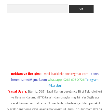
Arama
betci giriş
Reklam ve İletişim:
E-mail:
backlinkpaneli@gmail.com
Teams:
forumhizmeti@gmail.com
Whatsapp: 0262 606 0 726
Telegram:
@karabul
Yasal Uyarı:
Sitemiz, 5651 Sayılı Kanun gereğince Bilgi Teknolojileri
ve İletişim Kurumu (BTK) tarafından onaylanmış bir Yer Sağlayıcı
olarak hizmet vermektedir. Bu nedenle, sitedeki içerikleri proaktif
olarak denetleme veya araştırma yükümlülüğümüz bulunmamaktadır.