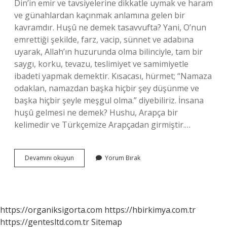
Din’in emir ve tavsiyelerine dikkatle uymak ve haram
ve günahlardan kaçınmak anlamına gelen bir
kavramdır. Huşû ne demek tasavvufta? Yani, O’nun
emrettiği şekilde, farz, vacip, sünnet ve adabına
uyarak, Allah’ın huzurunda olma bilinciyle, tam bir
saygı, korku, tevazu, teslimiyet ve samimiyetle
ibadeti yapmak demektir. Kısacası, hürmet; “Namaza
odaklan, namazdan başka hiçbir şey düşünme ve
başka hiçbir şeyle meşgul olma.” diyebiliriz. İnsana
huşû gelmesi ne demek? Hushu, Arapça bir
kelimedir ve Türkçemize Arapçadan girmiştir.…
Huşu
Devamını okuyun
Yorum Bırak
Etmek
Ne
Demek
https://organiksigorta.com
https://hbirkimya.com.tr
https://gentesltd.com.tr
Sitemap