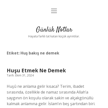
menüyü
Anasayfa
aç
Gizlilik Politikası
Günlük Notlar
Yasal Uyarı
Hayata farklı tat katan küçük ayrıntılar.
Hakkımızda
Etiket:
Huş bakış ne demek
Huşu Etmek Ne Demek
Tarih: Ekim 31, 2024
Huşû ne anlama gelir kısaca? Terim, ibadet
sırasında, özellikle de namaz sırasında Allah’a
saygının ön koşulu olarak sakin ve alçakgönüllü
kalmak anlamına gelir. İslam’ın beş şartından biri.