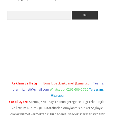
Arama
ş
Reklam ve İletişim:
E-mail:
backlinkpaneli@gmail.com
Teams:
forumhizmeti@gmail.com
Whatsapp: 0262 606 0 726
Telegram:
@karabul
Yasal Uyarı:
Sitemiz, 5651 Sayılı Kanun gereğince Bilgi Teknolojileri
ve İletişim Kurumu (BTK) tarafından onaylanmış bir Yer Sağlayıcı
olarak hizmet vermektedir. Bu nedenle, sitedeki içerikleri proaktif