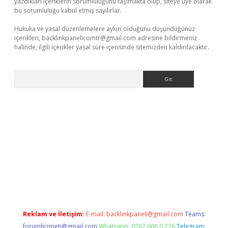
yazdıkları içeriklerin sorumluluğunu taşımakta olup, siteye üye olarak
bu sorumluluğu kabul etmiş sayılırlar.
Hukuka ve yasal düzenlemelere aykırı olduğunu düşündüğünüz
içerikleri,
backlinkpanelicomtr@gmail.com
adresine bildirmeniz
halinde, ilgili içerikler yasal süre içerisinde sitemizden kaldırılacaktır.
Arama
betci giriş
Reklam ve İletişim:
E-mail:
backlinkpaneli@gmail.com
Teams:
forumhizmeti@gmail.com
Whatsapp: 0262 606 0 726
Telegram: