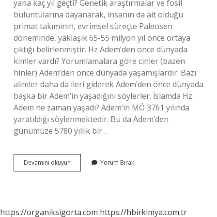
yana kaç yıl geçti? Genetik araştırmalar ve fosil
buluntularına dayanarak, insanın da ait olduğu
primat takımının, evrimsel süreçte Paleosen
döneminde, yaklaşık 65-55 milyon yıl önce ortaya
çıktığı belirlenmiştir. Hz Adem’den önce dünyada
kimler vardı? Yorumlamalara göre cinler (bazen
hinler) Adem’den önce dünyada yaşamışlardır. Bazı
alimler daha da ileri giderek Adem’den önce dünyada
başka bir Adem’in yaşadığını söylerler. İslamda Hz.
Adem ne zaman yaşadı? Adem’in MÖ 3761 yılında
yaratıldığı söylenmektedir. Bu da Adem’den
günümüze 5780 yıllık bir…
Hz
Devamını okuyun
Yorum Bırak
Âdem
Kaç
Bin
Yıl
Önce
https://organiksigorta.com
https://hbirkimya.com.tr
Dünyaya