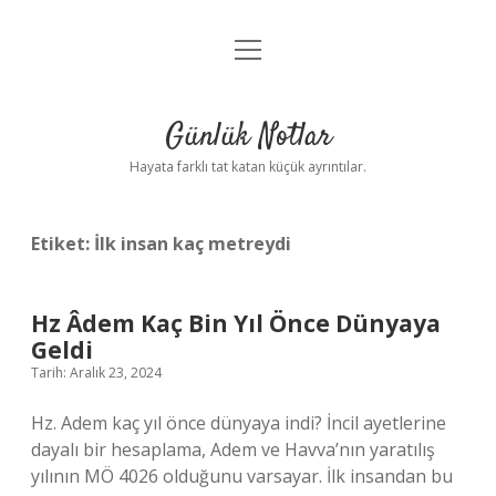
menüyü
Anasayfa
aç
Gizlilik Politikası
Günlük Notlar
Yasal Uyarı
Hayata farklı tat katan küçük ayrıntılar.
Hakkımızda
Etiket:
İlk insan kaç metreydi
Hz Âdem Kaç Bin Yıl Önce Dünyaya
Geldi
Tarih: Aralık 23, 2024
Hz. Adem kaç yıl önce dünyaya indi? İncil ayetlerine
dayalı bir hesaplama, Adem ve Havva’nın yaratılış
yılının MÖ 4026 olduğunu varsayar. İlk insandan bu