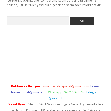
içerikleri,
backlinkpanelicomtr@gmail.com
adresine bildirmeniz
halinde, ilgili içerikler yasal süre içerisinde sitemizden kaldırılacaktır.
Arama
ş
Reklam ve İletişim:
E-mail:
backlinkpaneli@gmail.com
Teams:
forumhizmeti@gmail.com
Whatsapp: 0262 606 0 726
Telegram:
@karabul
Yasal Uyarı:
Sitemiz, 5651 Sayılı Kanun gereğince Bilgi Teknolojileri
ve İletişim Kurumu (BTK) tarafından onaylanmış bir Yer Sağlayıcı