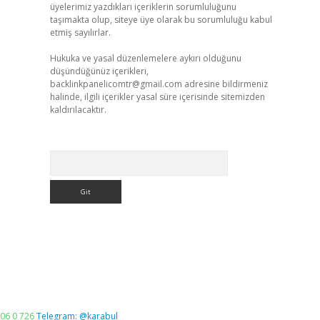
üyelerimiz yazdıkları içeriklerin sorumluluğunu
taşımakta olup, siteye üye olarak bu sorumluluğu kabul
etmiş sayılırlar.
Hukuka ve yasal düzenlemelere aykırı olduğunu
düşündüğünüz içerikleri,
backlinkpanelicomtr@gmail.com
adresine bildirmeniz
halinde, ilgili içerikler yasal süre içerisinde sitemizden
kaldırılacaktır.
Arama
06 0 726
Telegram: @karabul