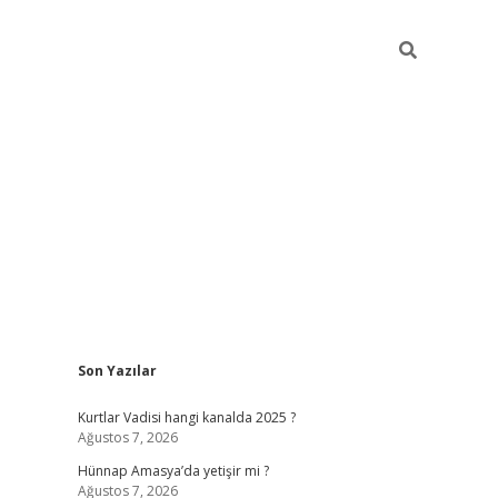
Sidebar
Son Yazılar
betci gir
Kurtlar Vadisi hangi kanalda 2025 ?
Ağustos 7, 2026
Hünnap Amasya’da yetişir mi ?
Ağustos 7, 2026