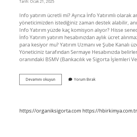
Tarih: Ocak 21, 2025
Info yatırım ücretli mi? Ayrıca İnfo Yatırımlı olarak a
yöneticimizden istediğiniz zaman destek alabilir, anın
Info Yatırım yüzde kaç komisyon alıyor? Hisse sened
İnfo Yatırım yatırım hesabınızdan aylık ücret alınma
para kesiyor mu? Yatırım Uzmanı ve Şube Kanalı üzer
Yöneticiniz tarafından Sermaye Hesabınızda belirl
oranındaki BSMV (Bankacılık ve Sigorta İşlemleri Ver
Info
Devamını okuyun
Yorum Bırak
Yatırım
Para
Kesiyor
Mu
https://organiksigorta.com
https://hbirkimya.com.t