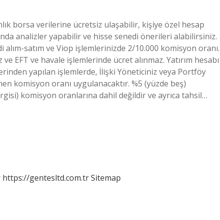
nlık borsa verilerine ücretsiz ulaşabilir, kişiye özel hesap
da analizler yapabilir ve hisse senedi önerileri alabilirsiniz.
i alım-satım ve Viop işlemlerinizde 2/10.000 komisyon oranı.
z ve EFT ve havale işlemlerinde ücret alınmaz. Yatırım hesabı
inden yapılan işlemlerde, İlişki Yöneticiniz veya Portföy
enen komisyon oranı uygulanacaktır. %5 (yüzde beş)
gisi) komisyon oranlarına dahil değildir ve ayrıca tahsil…
r
https://gentesltd.com.tr
Sitemap