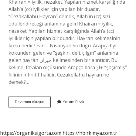
Khairan = iyilik, nezaket. Yapılan hizmet karşılığında
Allah’a (cc) iyilikler için yapılan bir duadır.
“Cezâkallahu Hayran” demek, Allah’ın (cc) sizi
ödüllendireceği anlamına gelir! Khairan = iyilik,
nezaket. Yapılan hizmet karşılığında Allah’a (cc)
iyilikler için yapılan bir duadır. Hayran kelimesinin
kökü nedir? Fan – Nisanyan Sözlüğü. Arapça ḥyr
kökünden gelen ve “şaşkın, deli, çılgın” anlamına
gelen ḥayrān حيران kelimesinden bir alıntıdır. Bu
kelime, faˁalān ölçüsünde Arapça ḥāra حَارَ “şaşırmış”
fiilinin infinitif halidir. Cezakellahu hayran ne
demek?…
Benzemez
Devamını okuyun
Yorum Bırak
Kimse
Sana
Kime
Ait
https://organiksigorta.com
https://hbirkimya.com.tr