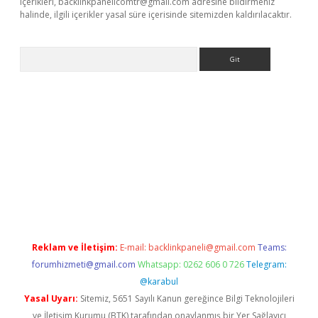
içerikleri,
backlinkpanelicomtr@gmail.com
adresine bildirmeniz
halinde, ilgili içerikler yasal süre içerisinde sitemizden kaldırılacaktır.
Arama
ş
Reklam ve İletişim:
E-mail:
backlinkpaneli@gmail.com
Teams:
forumhizmeti@gmail.com
Whatsapp: 0262 606 0 726
Telegram:
@karabul
Yasal Uyarı:
Sitemiz, 5651 Sayılı Kanun gereğince Bilgi Teknolojileri
ve İletişim Kurumu (BTK) tarafından onaylanmış bir Yer Sağlayıcı