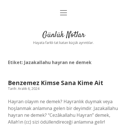
menüyü
Anasayfa
aç
Gizlilik Politikası
Günlük Notlar
Yasal Uyarı
Hayata farklı tat katan küçük ayrıntılar.
Hakkımızda
Etiket:
Jazakallahu hayran ne demek
Benzemez Kimse Sana Kime Ait
Tarih: Aralık 6, 2024
Hayran olayım ne demek? Hayranlık duymak veya
hoşlanmak anlamına gelen bir deyimdir. Jazakallahu
hayran ne demek? “Cezâkallahu Hayran” demek,
Allah’ın (cc) sizi ödüllendireceği anlamına gelir!