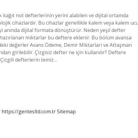
sik kağıt not defterlerinin yerini alabilen ve dijital ortamda
lojik cihazlardır. Bu cihazlar genellikle kalem veya kalem uc
şeyi anında dijital formata dönüştürür. Neden yeşil defter
azırlanan miktarlar bu deftere eklenir. Bu bölüm avansa
ümdeki değerler Avans Ödeme, Demir Miktarları ve Attaşman
an girilebilir. Çizgisiz defter ne için kullanılır? Deftere
 Çizgili defterlerin temiz…
r
https://gentesltd.com.tr
Sitemap