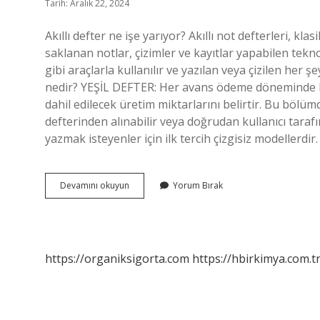
Tarih: Aralık 22, 2024
Akıllı defter ne işe yarıyor? Akıllı not defterleri, kla
saklanan notlar, çizimler ve kayıtlar yapabilen tekno
gibi araçlarla kullanılır ve yazılan veya çizilen her 
nedir? YEŞİL DEFTER: Her avans ödeme döneminde h
dahil edilecek üretim miktarlarını belirtir. Bu böl
defterinden alınabilir veya doğrudan kullanıcı tarafınd
yazmak isteyenler için ilk tercih çizgisiz modellerdir.
Sihirli
Devamını okuyun
Yorum Bırak
Defter
Nedir
https://organiksigorta.com
https://hbirkimya.com.t