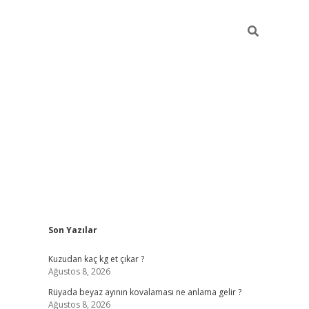
Sidebar
Son Yazılar
betci giriş
Kuzudan kaç kg et çıkar ?
Ağustos 8, 2026
Rüyada beyaz ayının kovalaması ne anlama gelir ?
Ağustos 8, 2026