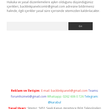
Hukuka ve yasal düzenlemelere aykırı olduğunu düşündüğünüz
içerikleri,
backlinkpanelicomtr@gmail.com
adresine bildirmeniz
halinde, ilgili içerikler yasal süre içerisinde sitemizden kaldırılacaktır.
Arama
betci giriş
Reklam ve İletişim:
E-mail:
backlinkpaneli@gmail.com
Teams:
forumhizmeti@gmail.com
Whatsapp: 0262 606 0 726
Telegram:
@karabul
Yasal Uyarı:
Sitemiz, 5651 Sayılı Kanun gereğince Bilgi Teknolojileri