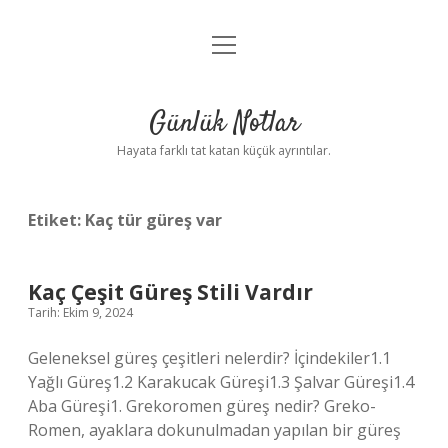
menüyü
Anasayfa
aç
Gizlilik Politikası
Günlük Notlar
Yasal Uyarı
Hayata farklı tat katan küçük ayrıntılar.
Hakkımızda
Etiket:
Kaç tür güreş var
Kaç Çeşit Güreş Stili Vardır
Tarih: Ekim 9, 2024
Geleneksel güreş çeşitleri nelerdir? İçindekiler1.1
Yağlı Güreş1.2 Karakucak Güreşi1.3 Şalvar Güreşi1.4
Aba Güreşi1. Grekoromen güreş nedir? Greko-
Romen, ayaklara dokunulmadan yapılan bir güreş