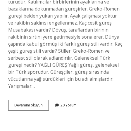
türüdür. Katılımcılar birbirlerinin ayaklarına ve
bacaklarına dokunmadan güreşirler. Greko-Romen
güreşi belden yukarı yapılır. Ayak çalışması yoktur
ve rakibin saldırısı engellenmez. Kaç cesit güreş
Musabakası vardır? Dövüş, taraflardan birinin
rakibinin sırtını yere getirmesiyle sona erer. Dünya
çapında kabul görmüş iki farklı güreş stili vardır. Kaç
çeşit güreş stili vardır? Stiller; Greko-Romen ve
serbest stil olarak adlandırılır. Geleneksel Türk
güreşi nedir? YAĞLI GÜREŞ Yağlı güreş, geleneksel
bir Türk sporudur. Güreşçiler, güreş sırasında
vücutlarına yağ sürdükleri için bu adı almışlardır.
Yarışmalar…
Kaç
Devamını okuyun
20 Yorum
Çeşit
Güreş
Stili
Vardır