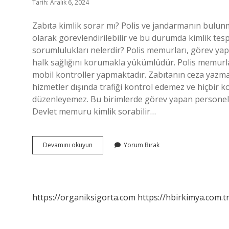
Tarih: Aralık 6, 2024
Zabıta kimlik sorar mı? Polis ve jandarmanın bulunm
olarak görevlendirilebilir ve bu durumda kimlik tespi
sorumlulukları nelerdir? Polis memurları, görev ya
halk sağlığını korumakla yükümlüdür. Polis memurlar
mobil kontroller yapmaktadır. Zabıtanın ceza yazma
hizmetler dışında trafiği kontrol edemez ve hiçbir k
düzenleyemez. Bu birimlerde görev yapan personel ar
Devlet memuru kimlik sorabilir…
Zabıta
Devamını okuyun
Yorum Bırak
Memuru
Kimlik
Sorabilir
Mi
https://organiksigorta.com
https://hbirkimya.com.t