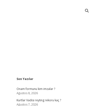
Sidebar
Son Yazılar
betci giri
Onam formunu kim imzalar ?
Ağustos 8, 2026
Kurtlar Vadisi reyting rekoru kaç ?
Ağustos 7, 2026