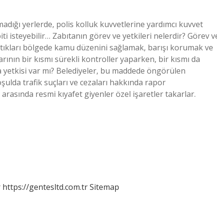
adığı yerlerde, polis kolluk kuvvetlerine yardımcı kuvvet
ti isteyebilir… Zabıtanın görev ve yetkileri nelerdir? Görev v
ptıkları bölgede kamu düzenini sağlamak, barışı korumak ve
ının bir kısmı sürekli kontroller yaparken, bir kısmı da
 yetkisi var mı? Belediyeler, bu maddede öngörülen
oşulda trafik suçları ve cezaları hakkında rapor
asında resmi kıyafet giyenler özel işaretler takarlar.
r
https://gentesltd.com.tr
Sitemap