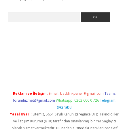
Arama
iriş
Reklam ve İletişim:
E-mail:
backlinkpaneli@gmail.com
Teams:
forumhizmeti@gmail.com
Whatsapp: 0262 606 0 726
Telegram:
@karabul
Yasal Uyarı:
Sitemiz, 5651 Sayılı Kanun gereğince Bilgi Teknolojileri
ve İletişim Kurumu (BTK) tarafından onaylanmış bir Yer Sağlayıcı
olarak hizmet vermektedir. Bu nedenle, sitedeki içerikleri proaktif