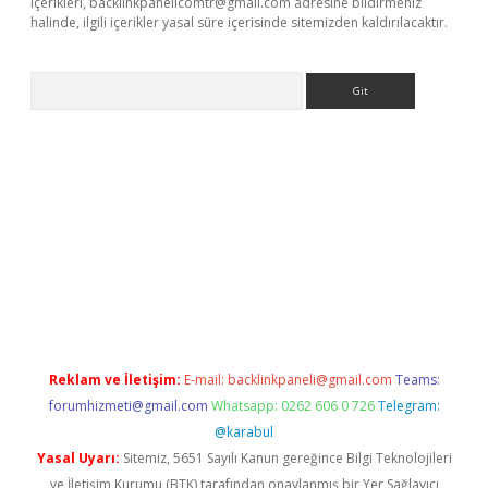
içerikleri,
backlinkpanelicomtr@gmail.com
adresine bildirmeniz
halinde, ilgili içerikler yasal süre içerisinde sitemizden kaldırılacaktır.
Arama
ş
Reklam ve İletişim:
E-mail:
backlinkpaneli@gmail.com
Teams:
forumhizmeti@gmail.com
Whatsapp: 0262 606 0 726
Telegram:
@karabul
Yasal Uyarı:
Sitemiz, 5651 Sayılı Kanun gereğince Bilgi Teknolojileri
ve İletişim Kurumu (BTK) tarafından onaylanmış bir Yer Sağlayıcı