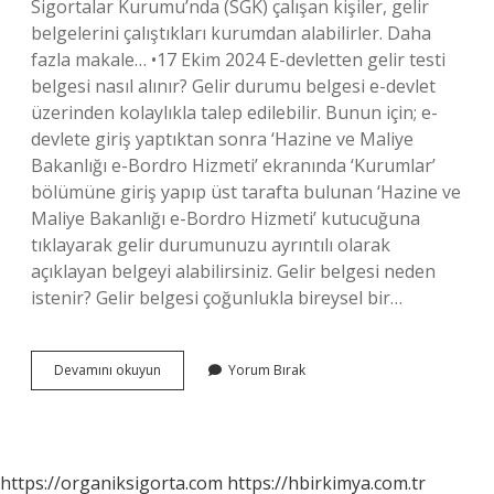
Sigortalar Kurumu’nda (SGK) çalışan kişiler, gelir
belgelerini çalıştıkları kurumdan alabilirler. Daha
fazla makale… •17 Ekim 2024 E-devletten gelir testi
belgesi nasıl alınır? Gelir durumu belgesi e-devlet
üzerinden kolaylıkla talep edilebilir. Bunun için; e-
devlete giriş yaptıktan sonra ‘Hazine ve Maliye
Bakanlığı e-Bordro Hizmeti’ ekranında ‘Kurumlar’
bölümüne giriş yapıp üst tarafta bulunan ‘Hazine ve
Maliye Bakanlığı e-Bordro Hizmeti’ kutucuğuna
tıklayarak gelir durumunuzu ayrıntılı olarak
açıklayan belgeyi alabilirsiniz. Gelir belgesi neden
istenir? Gelir belgesi çoğunlukla bireysel bir…
Güncel
Devamını okuyun
Yorum Bırak
Gelir
Belgesi
Nedir
https://organiksigorta.com
https://hbirkimya.com.tr