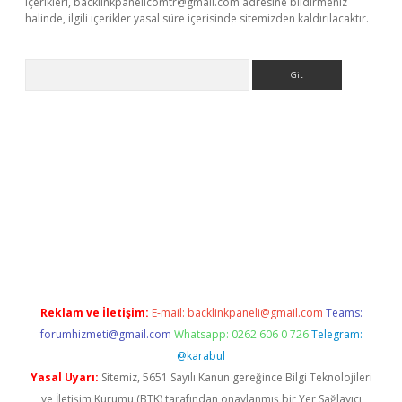
içerikleri,
backlinkpanelicomtr@gmail.com
adresine bildirmeniz
halinde, ilgili içerikler yasal süre içerisinde sitemizden kaldırılacaktır.
Arama
betci giriş
Reklam ve İletişim:
E-mail:
backlinkpaneli@gmail.com
Teams:
forumhizmeti@gmail.com
Whatsapp: 0262 606 0 726
Telegram:
@karabul
Yasal Uyarı:
Sitemiz, 5651 Sayılı Kanun gereğince Bilgi Teknolojileri
ve İletişim Kurumu (BTK) tarafından onaylanmış bir Yer Sağlayıcı