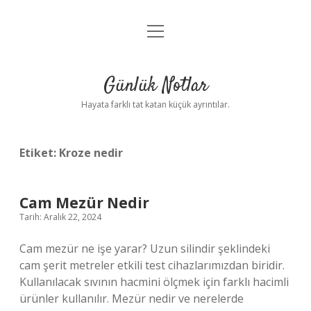
menüyü
Anasayfa
aç
Gizlilik Politikası
Günlük Notlar
Yasal Uyarı
Hayata farklı tat katan küçük ayrıntılar.
Hakkımızda
Etiket:
Kroze nedir
Cam Mezür Nedir
Tarih: Aralık 22, 2024
Cam mezür ne işe yarar? Uzun silindir şeklindeki
cam şerit metreler etkili test cihazlarımızdan biridir.
Kullanılacak sıvının hacmini ölçmek için farklı hacimli
ürünler kullanılır. Mezür nedir ve nerelerde