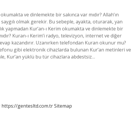
okumakta ve dinlemekte bir sakınca var mıdır? Allah’ın
 saygılı olmak gerekir. Bu sebeple, ayakta, oturarak, yan
zlık yapmadan Kur’an-ı Kerim okumakta ve dinlemekte bir
ır? Kuran-ı Kerim’i radyo, televizyon, internet ve diğer
 sevap kazandırır. Uzanırken telefondan Kuran okunur mu?
elefonu gibi elektronik cihazlarda bulunan Kur’an metinleri ve
le, Kur’an yüklü bu tür cihazlara abdestsiz…
r
https://gentesltd.com.tr
Sitemap