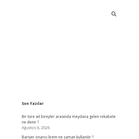
Sidebar
Son Yazılar
betci giri
Bir türe ait bireyler arasında meydana gelen rekabete
ne denir ?
Ağustos 6, 2026
Bariyer onarıcı krem ne zaman kullanılır ?