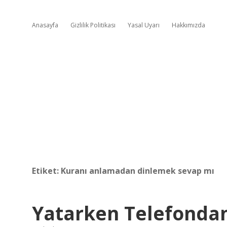
Anasayfa
Gizlilik Politikası
Yasal Uyarı
Hakkımızda
Etiket:
Kuranı anlamadan dinlemek sevap mı
Yatarken Telefondan