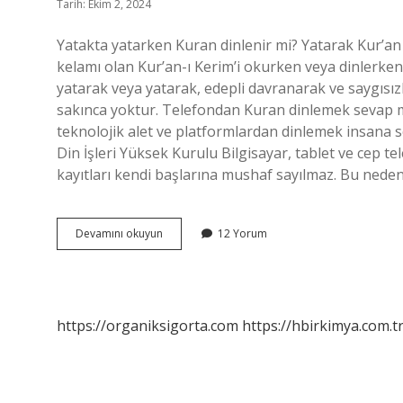
Tarih: Ekim 2, 2024
Yatakta yatarken Kuran dinlenir mi? Yatarak Kur’an 
kelamı olan Kur’an-ı Kerim’i okurken veya dinlerken
yatarak veya yatarak, edepli davranarak ve saygısı
sakınca yoktur. Telefondan Kuran dinlemek sevap mıd
teknolojik alet ve platformlardan dinlemek insana
Din İşleri Yüksek Kurulu Bilgisayar, tablet ve cep t
kayıtları kendi başlarına mushaf sayılmaz. Bu neden
Yatarken
Devamını okuyun
12 Yorum
Telefondan
Kuran
Dinlenir
Mi
https://organiksigorta.com
https://hbirkimya.com.t