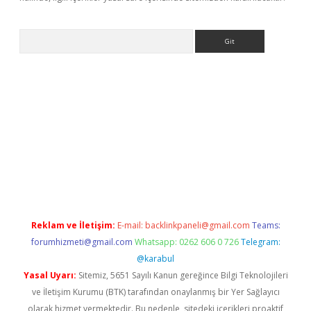
Arama
betci giriş
Reklam ve İletişim:
E-mail:
backlinkpaneli@gmail.com
Teams:
forumhizmeti@gmail.com
Whatsapp: 0262 606 0 726
Telegram:
@karabul
Yasal Uyarı:
Sitemiz, 5651 Sayılı Kanun gereğince Bilgi Teknolojileri
ve İletişim Kurumu (BTK) tarafından onaylanmış bir Yer Sağlayıcı
olarak hizmet vermektedir. Bu nedenle, sitedeki içerikleri proaktif