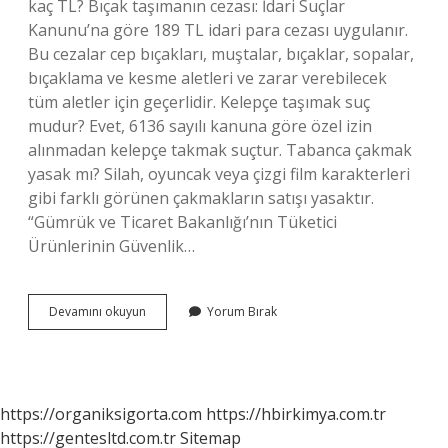
kaç TL? Bıçak taşımanın cezası: İdari Suçlar
Kanunu’na göre 189 TL idari para cezası uygulanır.
Bu cezalar cep bıçakları, muştalar, bıçaklar, sopalar,
bıçaklama ve kesme aletleri ve zarar verebilecek
tüm aletler için geçerlidir. Kelepçe taşımak suç
mudur? Evet, 6136 sayılı kanuna göre özel izin
alınmadan kelepçe takmak suçtur. Tabanca çakmak
yasak mı? Silah, oyuncak veya çizgi film karakterleri
gibi farklı görünen çakmakların satışı yasaktır.
“Gümrük ve Ticaret Bakanlığı’nın Tüketici
Ürünlerinin Güvenlik…
Çakı
Devamını okuyun
Yorum Bırak
Kaç
Cmye
Kadar
Serbest
https://organiksigorta.com
https://hbirkimya.com.tr
https://gentesltd.com.tr
Sitemap