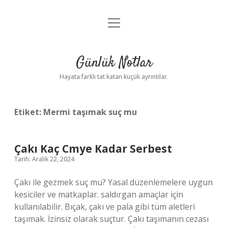
menüyü
Anasayfa
aç
Gizlilik Politikası
Günlük Notlar
Yasal Uyarı
Hayata farklı tat katan küçük ayrıntılar.
Hakkımızda
Etiket:
Mermi taşımak suç mu
Çakı Kaç Cmye Kadar Serbest
Tarih: Aralık 22, 2024
Çakı ile gezmek suç mu? Yasal düzenlemelere uygun
kesiciler ve matkaplar. saldırgan amaçlar için
kullanılabilir. Bıçak, çakı ve pala gibi tüm aletleri
taşımak. İzinsiz olarak suçtur. Çakı taşımanın cezası