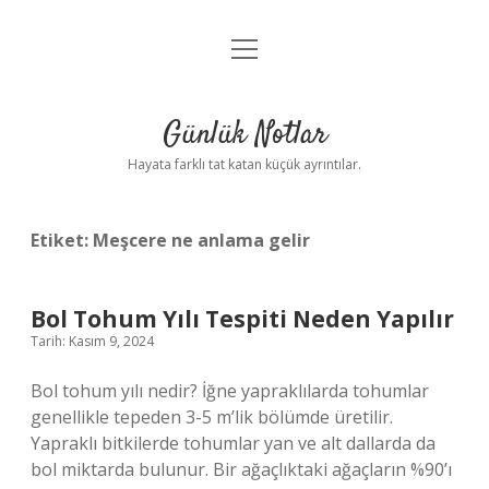
menüyü
Anasayfa
aç
Gizlilik Politikası
Günlük Notlar
Yasal Uyarı
Hayata farklı tat katan küçük ayrıntılar.
Hakkımızda
Etiket:
Meşcere ne anlama gelir
Bol Tohum Yılı Tespiti Neden Yapılır
Tarih: Kasım 9, 2024
Bol tohum yılı nedir? İğne yapraklılarda tohumlar
genellikle tepeden 3-5 m’lik bölümde üretilir.
Yapraklı bitkilerde tohumlar yan ve alt dallarda da
bol miktarda bulunur. Bir ağaçlıktaki ağaçların %90’ı