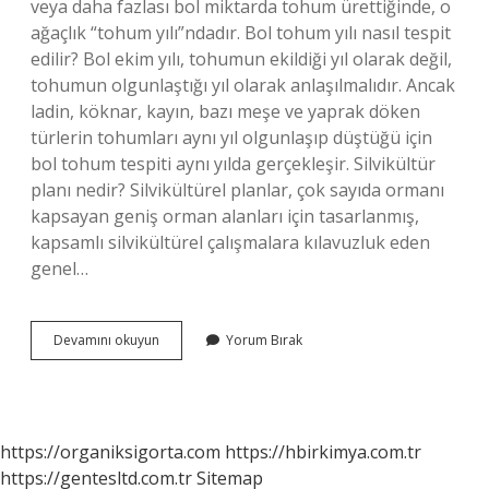
veya daha fazlası bol miktarda tohum ürettiğinde, o
ağaçlık “tohum yılı”ndadır. Bol tohum yılı nasıl tespit
edilir? Bol ekim yılı, tohumun ekildiği yıl olarak değil,
tohumun olgunlaştığı yıl olarak anlaşılmalıdır. Ancak
ladin, köknar, kayın, bazı meşe ve yaprak döken
türlerin tohumları aynı yıl olgunlaşıp düştüğü için
bol tohum tespiti aynı yılda gerçekleşir. Silvikültür
planı nedir? Silvikültürel planlar, çok sayıda ormanı
kapsayan geniş orman alanları için tasarlanmış,
kapsamlı silvikültürel çalışmalara kılavuzluk eden
genel…
Bol
Devamını okuyun
Yorum Bırak
Tohum
Yılı
Tespiti
Neden
Yapılır
https://organiksigorta.com
https://hbirkimya.com.tr
https://gentesltd.com.tr
Sitemap