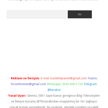
Arama
ş
Reklam ve İletişim:
E-mail:
backlinkpaneli@gmail.com
Teams:
forumhizmeti@gmail.com
Whatsapp: 0262 606 0 726
Telegram:
@karabul
Yasal Uyarı:
Sitemiz, 5651 Sayılı Kanun gereğince Bilgi Teknolojileri
ve İletişim Kurumu (BTK) tarafından onaylanmış bir Yer Sağlayıcı
olarak hizmet vermektedir. Bu nedenle, sitedeki içerikleri proaktif