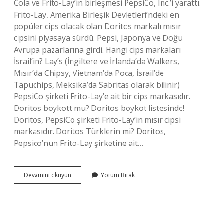
Cola ve Frito-Lay’in birleşmesi PepsiCo, Inc.’i yarattı.
Frito-Lay, Amerika Birleşik Devletleri’ndeki en
popüler cips olacak olan Doritos markalı mısır
cipsini piyasaya sürdü. Pepsi, Japonya ve Doğu
Avrupa pazarlarına girdi. Hangi cips markaları
İsrail’in? Lay’s (İngiltere ve İrlanda’da Walkers,
Mısır’da Chipsy, Vietnam’da Poca, İsrail’de
Tapuchips, Meksika’da Sabritas olarak bilinir)
PepsiCo şirketi Frito-Lay’e ait bir cips markasıdır.
Doritos boykott mu? Doritos boykot listesinde!
Doritos, PepsiCo şirketi Frito-Lay’in mısır cipsi
markasıdır. Doritos Türklerin mi? Doritos,
Pepsico’nun Frito-Lay şirketine ait…
Doritos
Devamını okuyun
Yorum Bırak
İSraili
Destekliyor
Mu