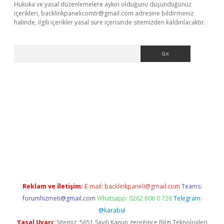
Hukuka ve yasal düzenlemelere aykırı olduğunu düşündüğünüz
içerikleri,
backlinkpanelicomtr@gmail.com
adresine bildirmeniz
halinde, ilgili içerikler yasal süre içerisinde sitemizden kaldırılacaktır.
Arama
ş
Reklam ve İletişim:
E-mail:
backlinkpaneli@gmail.com
Teams:
forumhizmeti@gmail.com
Whatsapp: 0262 606 0 726
Telegram:
@karabul
Yasal Uyarı:
Sitemiz, 5651 Sayılı Kanun gereğince Bilgi Teknolojileri