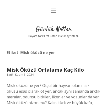
menüyü
Anasayfa
aç
Gizlilik Politikası
Günlük Notlar
Yasal Uyarı
Hayata farklı tat katan küçük ayrıntılar.
Hakkımızda
Etiket:
Misk öküzü ne yer
Misk Öküzü Ortalama Kaç Kilo
Tarih: Kasım 5, 2024
Misk öküzü ne yer? Otçul bir hayvan olan misk
öküzü esas olarak ot yer, ancak aynı zamanda arktik
meralar, odunsu bitkiler, likenler ve yosunlar da yer.
Misk öküzü bizon mu? Kalın kürk ve büyük kafa,