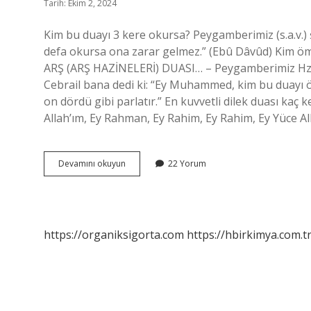
Tarih: Ekim 2, 2024
Kim bu duayı 3 kere okursa? Peygamberimiz (s.a.v.)
defa okursa ona zarar gelmez.” (Ebû Dâvûd) Kim ö
ARŞ (ARŞ HAZİNELERİ) DUASI… – Peygamberimiz Hz. Mu
Cebrail bana dedi ki: “Ey Muhammed, kim bu duayı 
on dördü gibi parlatır.” En kuvvetli dilek duası k
Allah’ım, Ey Rahman, Ey Rahim, Ey Rahim, Ey Yüce Al
Her
Devamını okuyun
22 Yorum
Kim
Bu
Duayı
Günde
Üç
https://organiksigorta.com
https://hbirkimya.com.t
Defa
Okursa