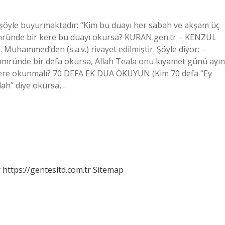
 şöyle buyurmaktadır: “Kim bu duayı her sabah ve akşam üç
mründe bir kere bu duayı okursa? KURAN.gen.tr – KENZÜL
hammed’den (s.a.v.) rivayet edilmiştir. Şöyle diyor: –
ömründe bir defa okursa, Allah Teala onu kıyamet günü ayın
aç kere okunmalı? 70 DEFA EK DUA OKUYUN (Kim 70 defa “Ey
lah” diye okursa,…
r
https://gentesltd.com.tr
Sitemap