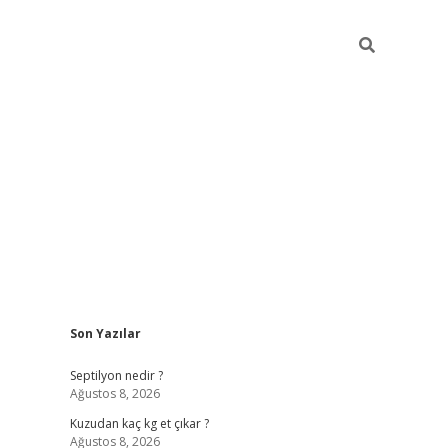
Sidebar
Son Yazılar
betci giriş
Septilyon nedir ?
Ağustos 8, 2026
Kuzudan kaç kg et çıkar ?
Ağustos 8, 2026