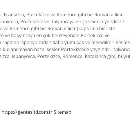
a, Fransızca, Portekizce ve Romence gibi bir Roman dilidir
 İspanyolca, Portekizce ve İtalyancaya en çok benzeyendir.27
e ve Romence gibi bir Roman dilidir (kapsamlı bir liste
izce ve İtalyancaya en çok benzeyendir. Portekizce ve
na rağmen İspanyolcadan daha yumuşak ve melodiktir. Kelime
kullanılmayan nazal sesler Portekizcede yaygındır. İtalyanc
ansızca, İspanyolca, Portekizce, Romence, Katalanca gibi) büyü
r
https://gentesltd.com.tr
Sitemap