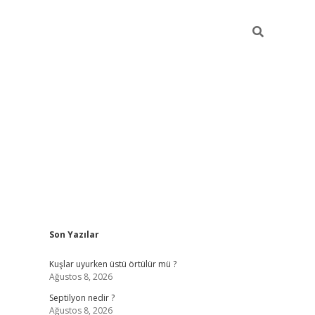
Sidebar
Son Yazılar
betci gir
Kuşlar uyurken üstü örtülür mü ?
Ağustos 8, 2026
Septilyon nedir ?
Ağustos 8, 2026