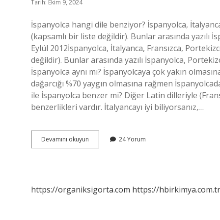
Tarih: Ekim 9, 2024
İspanyolca hangi dile benziyor? İspanyolca, İtalyanc
(kapsamlı bir liste değildir). Bunlar arasında yazılı
Eylül 2012İspanyolca, İtalyanca, Fransızca, Portekizc
değildir). Bunlar arasında yazılı İspanyolca, Portek
İspanyolca aynı mı? İspanyolcaya çok yakın olması
dağarcığı %70 yaygın olmasına rağmen İspanyolcada 
ile İspanyolca benzer mi? Diğer Latin dilleriyle (Fr
benzerlikleri vardır. İtalyancayı iyi biliyorsanız,…
Ispanyolca
Devamını okuyun
24 Yorum
Hangi
Dile
Benzer
https://organiksigorta.com
https://hbirkimya.com.t