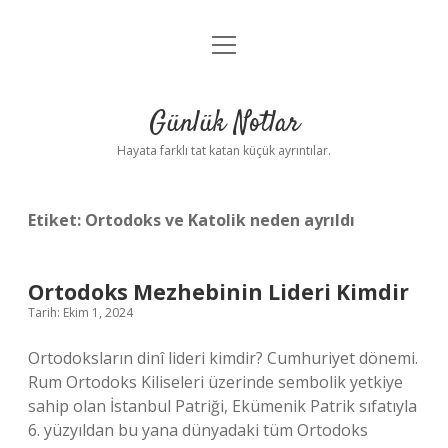
menüyü
Anasayfa
aç
Gizlilik Politikası
Günlük Notlar
Yasal Uyarı
Hayata farklı tat katan küçük ayrıntılar.
Hakkımızda
Etiket:
Ortodoks ve Katolik neden ayrıldı
Ortodoks Mezhebinin Lideri Kimdir
Tarih: Ekim 1, 2024
Ortodoksların dinî lideri kimdir? Cumhuriyet dönemi.
Rum Ortodoks Kiliseleri üzerinde sembolik yetkiye
sahip olan İstanbul Patriği, Ekümenik Patrik sıfatıyla
6. yüzyıldan bu yana dünyadaki tüm Ortodoks