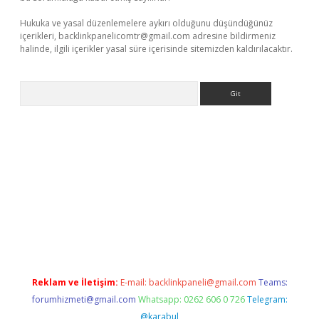
Hukuka ve yasal düzenlemelere aykırı olduğunu düşündüğünüz
içerikleri,
backlinkpanelicomtr@gmail.com
adresine bildirmeniz
halinde, ilgili içerikler yasal süre içerisinde sitemizden kaldırılacaktır.
Arama
betci giriş
Reklam ve İletişim:
E-mail:
backlinkpaneli@gmail.com
Teams:
forumhizmeti@gmail.com
Whatsapp: 0262 606 0 726
Telegram:
@karabul