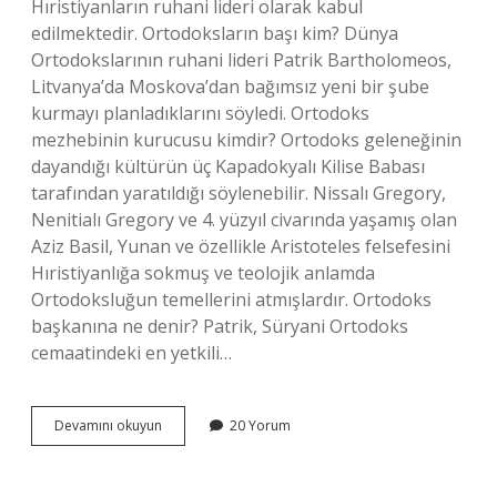
Hıristiyanların ruhani lideri olarak kabul
edilmektedir. Ortodoksların başı kim? Dünya
Ortodokslarının ruhani lideri Patrik Bartholomeos,
Litvanya’da Moskova’dan bağımsız yeni bir şube
kurmayı planladıklarını söyledi. Ortodoks
mezhebinin kurucusu kimdir? Ortodoks geleneğinin
dayandığı kültürün üç Kapadokyalı Kilise Babası
tarafından yaratıldığı söylenebilir. Nissalı Gregory,
Nenitialı Gregory ve 4. yüzyıl civarında yaşamış olan
Aziz Basil, Yunan ve özellikle Aristoteles felsefesini
Hıristiyanlığa sokmuş ve teolojik anlamda
Ortodoksluğun temellerini atmışlardır. Ortodoks
başkanına ne denir? Patrik, Süryani Ortodoks
cemaatindeki en yetkili…
Ortodoks
Devamını okuyun
20 Yorum
Mezhebinin
Lideri
Kimdir