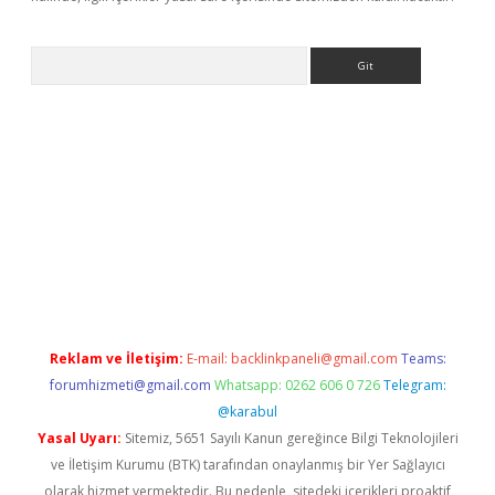
Arama
ş
Reklam ve İletişim:
E-mail:
backlinkpaneli@gmail.com
Teams:
forumhizmeti@gmail.com
Whatsapp: 0262 606 0 726
Telegram:
@karabul
Yasal Uyarı:
Sitemiz, 5651 Sayılı Kanun gereğince Bilgi Teknolojileri
ve İletişim Kurumu (BTK) tarafından onaylanmış bir Yer Sağlayıcı
olarak hizmet vermektedir. Bu nedenle, sitedeki içerikleri proaktif