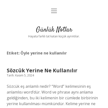
menüyü
Anasayfa
aç
Gizlilik Politikası
Günlük Notlar
Yasal Uyarı
Hayata farklı tat katan küçük ayrıntılar.
Hakkımızda
Etiket:
Öyle yerine ne kullanılır
Sözcük Yerine Ne Kullanılır
Tarih: Kasım 5, 2024
Sözcük eş anlamlı nedir? “Word” kelimesinin eş
anlamlısı word’dür. Word ve phrase aynı anlama
geldiğinden, bu iki kelimenin bir cümlede birbirinin
yerine kullanılması mümkündür. Kelime yerine ne