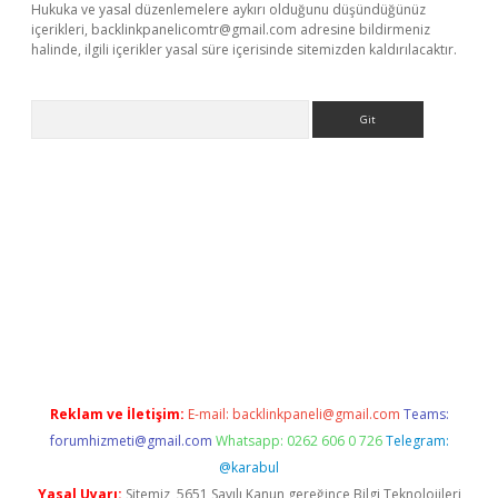
Hukuka ve yasal düzenlemelere aykırı olduğunu düşündüğünüz
içerikleri,
backlinkpanelicomtr@gmail.com
adresine bildirmeniz
halinde, ilgili içerikler yasal süre içerisinde sitemizden kaldırılacaktır.
Arama
ş
Reklam ve İletişim:
E-mail:
backlinkpaneli@gmail.com
Teams:
forumhizmeti@gmail.com
Whatsapp: 0262 606 0 726
Telegram:
@karabul
Yasal Uyarı:
Sitemiz, 5651 Sayılı Kanun gereğince Bilgi Teknolojileri