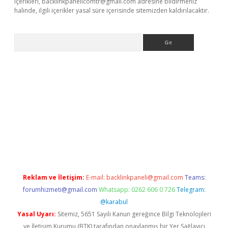
içerikleri,
backlinkpanelicomtr@gmail.com
adresine bildirmeniz
halinde, ilgili içerikler yasal süre içerisinde sitemizden kaldırılacaktır.
Arama
betci giriş
Reklam ve İletişim:
E-mail:
backlinkpaneli@gmail.com
Teams:
forumhizmeti@gmail.com
Whatsapp: 0262 606 0 726
Telegram:
@karabul
Yasal Uyarı:
Sitemiz, 5651 Sayılı Kanun gereğince Bilgi Teknolojileri
ve İletişim Kurumu (BTK) tarafından onaylanmış bir Yer Sağlayıcı