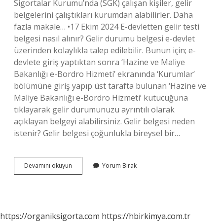
Sigortalar Kurumu’nda (SGK) çalışan kişiler, gelir
belgelerini çalıştıkları kurumdan alabilirler. Daha
fazla makale… •17 Ekim 2024 E-devletten gelir testi
belgesi nasıl alınır? Gelir durumu belgesi e-devlet
üzerinden kolaylıkla talep edilebilir. Bunun için; e-
devlete giriş yaptıktan sonra ‘Hazine ve Maliye
Bakanlığı e-Bordro Hizmeti’ ekranında ‘Kurumlar’
bölümüne giriş yapıp üst tarafta bulunan ‘Hazine ve
Maliye Bakanlığı e-Bordro Hizmeti’ kutucuğuna
tıklayarak gelir durumunuzu ayrıntılı olarak
açıklayan belgeyi alabilirsiniz. Gelir belgesi neden
istenir? Gelir belgesi çoğunlukla bireysel bir…
Güncel
Devamını okuyun
Yorum Bırak
Gelir
Belgesi
Nedir
https://organiksigorta.com
https://hbirkimya.com.tr