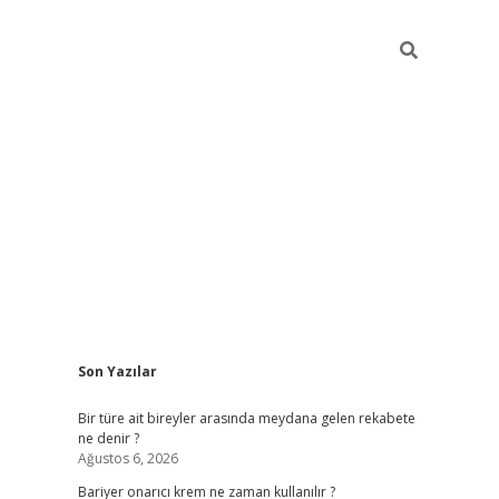
Sidebar
Son Yazılar
betci giriş
Bir türe ait bireyler arasında meydana gelen rekabete
ne denir ?
Ağustos 6, 2026
Bariyer onarıcı krem ne zaman kullanılır ?