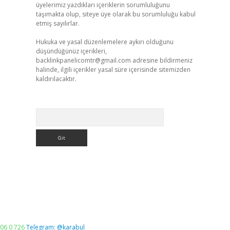
üyelerimiz yazdıkları içeriklerin sorumluluğunu
taşımakta olup, siteye üye olarak bu sorumluluğu kabul
etmiş sayılırlar.
Hukuka ve yasal düzenlemelere aykırı olduğunu
düşündüğünüz içerikleri,
backlinkpanelicomtr@gmail.com
adresine bildirmeniz
halinde, ilgili içerikler yasal süre içerisinde sitemizden
kaldırılacaktır.
Arama
06 0 726
Telegram: @karabul