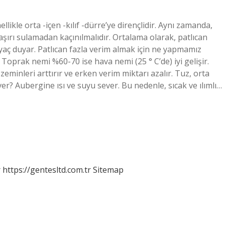
likle orta -içen -kılıf -dürre’ye dirençlidir. Aynı zamanda,
şırı sulamadan kaçınılmalıdır. Ortalama olarak, patlıcan
htiyaç duyar. Patlıcan fazla verim almak için ne yapmamız
. Toprak nemi %60-70 ise hava nemi (25 ° C’de) iyi gelişir.
zeminleri arttırır ve erken verim miktarı azalır. Tuz, orta
ver? Aubergine ısı ve suyu sever. Bu nedenle, sıcak ve ılımlı…
r
https://gentesltd.com.tr
Sitemap