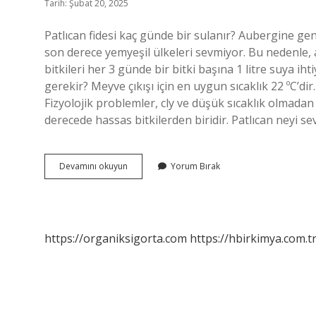
Tarih: Şubat 20, 2025
Patlıcan fidesi kaç günde bir sulanır? Aubergine genel
son derece yemyeşil ülkeleri sevmiyor. Bu nedenle, a
bitkileri her 3 günde bir bitki başına 1 litre suya i
gerekir? Meyve çıkışı için en uygun sıcaklık 22 ºC’dir
Fizyolojik problemler, cly ve düşük sıcaklık olmadan 
derecede hassas bitkilerden biridir. Patlıcan neyi se
Patlıcan
Devamını okuyun
Yorum Bırak
Fidesi
Çok
Su
Ister
Mi
https://organiksigorta.com
https://hbirkimya.com.t