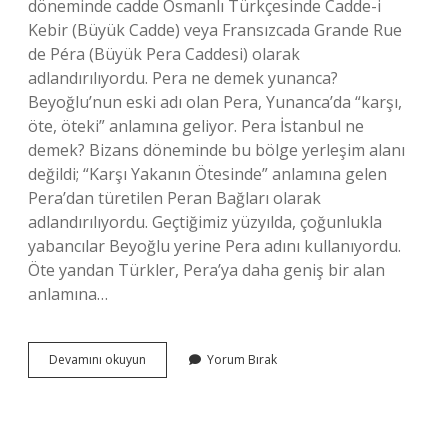
döneminde cadde Osmanlı Türkçesinde Cadde-i
Kebir (Büyük Cadde) veya Fransızcada Grande Rue
de Péra (Büyük Pera Caddesi) olarak
adlandırılıyordu. Pera ne demek yunanca?
Beyoğlu’nun eski adı olan Pera, Yunanca’da “karşı,
öte, öteki” anlamına geliyor. Pera İstanbul ne
demek? Bizans döneminde bu bölge yerleşim alanı
değildi; “Karşı Yakanın Ötesinde” anlamına gelen
Pera’dan türetilen Peran Bağları olarak
adlandırılıyordu. Geçtiğimiz yüzyılda, çoğunlukla
yabancılar Beyoğlu yerine Pera adını kullanıyordu.
Öte yandan Türkler, Pera’ya daha geniş bir alan
anlamına…
Rue
Devamını okuyun
Yorum Bırak
De
Pera
Ne
Demek