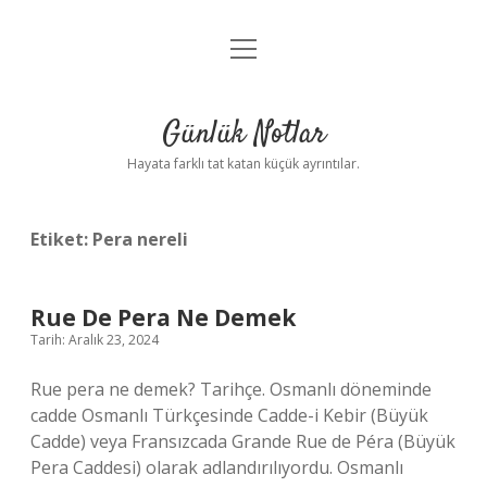
menüyü
Anasayfa
aç
Gizlilik Politikası
Günlük Notlar
Yasal Uyarı
Hayata farklı tat katan küçük ayrıntılar.
Hakkımızda
Etiket:
Pera nereli
Rue De Pera Ne Demek
Tarih: Aralık 23, 2024
Rue pera ne demek? Tarihçe. Osmanlı döneminde
cadde Osmanlı Türkçesinde Cadde-i Kebir (Büyük
Cadde) veya Fransızcada Grande Rue de Péra (Büyük
Pera Caddesi) olarak adlandırılıyordu. Osmanlı