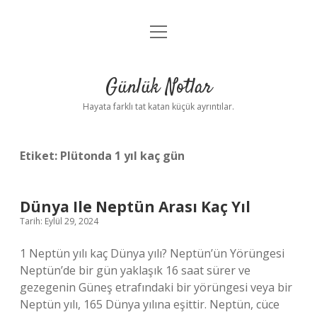
menüyü
Anasayfa
aç
Gizlilik Politikası
Günlük Notlar
Yasal Uyarı
Hayata farklı tat katan küçük ayrıntılar.
Hakkımızda
Etiket:
Plütonda 1 yıl kaç gün
Dünya Ile Neptün Arası Kaç Yıl
Tarih: Eylül 29, 2024
1 Neptün yılı kaç Dünya yılı? Neptün’ün Yörüngesi
Neptün’de bir gün yaklaşık 16 saat sürer ve
gezegenin Güneş etrafındaki bir yörüngesi veya bir
Neptün yılı, 165 Dünya yılına eşittir. Neptün, cüce