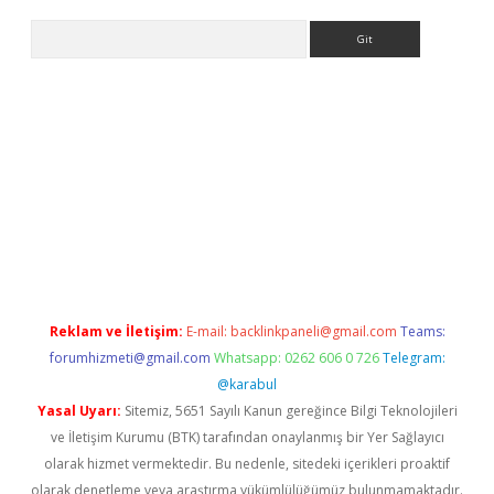
Arama
ş
Reklam ve İletişim:
E-mail:
backlinkpaneli@gmail.com
Teams:
forumhizmeti@gmail.com
Whatsapp: 0262 606 0 726
Telegram:
@karabul
Yasal Uyarı:
Sitemiz, 5651 Sayılı Kanun gereğince Bilgi Teknolojileri
ve İletişim Kurumu (BTK) tarafından onaylanmış bir Yer Sağlayıcı
olarak hizmet vermektedir. Bu nedenle, sitedeki içerikleri proaktif
olarak denetleme veya araştırma yükümlülüğümüz bulunmamaktadır.