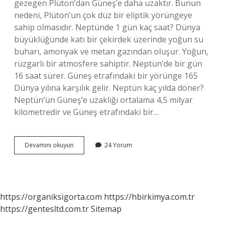
gezegen Plüton’dan Güneş’e daha uzaktır. Bunun
nedeni, Plüton’un çok düz bir eliptik yörüngeye
sahip olmasıdır. Neptünde 1 gün kaç saat? Dünya
büyüklüğünde katı bir çekirdek üzerinde yoğun su
buharı, amonyak ve metan gazından oluşur. Yoğun,
rüzgarlı bir atmosfere sahiptir. Neptün’de bir gün
16 saat sürer. Güneş etrafındaki bir yörünge 165
Dünya yılına karşılık gelir. Neptün kaç yılda döner?
Neptün’ün Güneş’e uzaklığı ortalama 4,5 milyar
kilometredir ve Güneş etrafındaki bir…
Dünya
Devamını okuyun
24 Yorum
Ile
Neptün
Arası
Kaç
Yıl
https://organiksigorta.com
https://hbirkimya.com.tr
https://gentesltd.com.tr
Sitemap