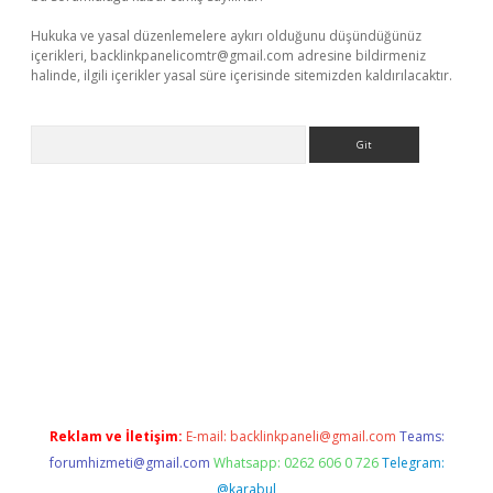
Hukuka ve yasal düzenlemelere aykırı olduğunu düşündüğünüz
içerikleri,
backlinkpanelicomtr@gmail.com
adresine bildirmeniz
halinde, ilgili içerikler yasal süre içerisinde sitemizden kaldırılacaktır.
Arama
betci giriş
Reklam ve İletişim:
E-mail:
backlinkpaneli@gmail.com
Teams:
forumhizmeti@gmail.com
Whatsapp: 0262 606 0 726
Telegram:
@karabul