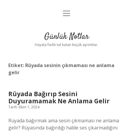
menüyü
Anasayfa
aç
Gizlilik Politikası
Günlük Notlar
Yasal Uyarı
Hayata farklı tat katan küçük ayrıntılar.
Hakkımızda
Etiket:
Rüyada sesinin çıkmaması ne anlama
gelir
Rüyada Bağırıp Sesini
Duyuramamak Ne Anlama Gelir
Tarih: Ekim 1, 2024
Rüyada bağırmak ama sesin çıkmaması ne anlama
gelir? Rüyasında bağırdığı halde ses çıkarmadığını