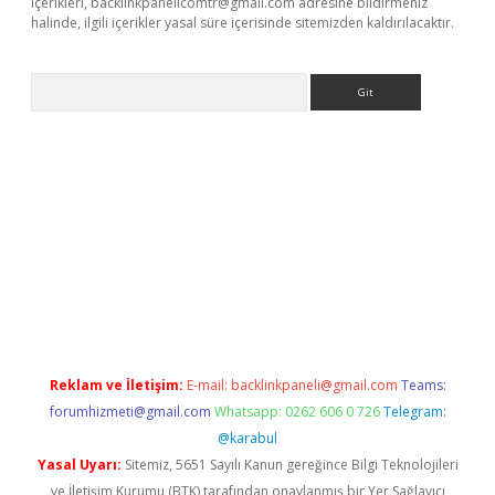
içerikleri,
backlinkpanelicomtr@gmail.com
adresine bildirmeniz
halinde, ilgili içerikler yasal süre içerisinde sitemizden kaldırılacaktır.
Arama
ş
Reklam ve İletişim:
E-mail:
backlinkpaneli@gmail.com
Teams:
forumhizmeti@gmail.com
Whatsapp: 0262 606 0 726
Telegram:
@karabul
Yasal Uyarı:
Sitemiz, 5651 Sayılı Kanun gereğince Bilgi Teknolojileri
ve İletişim Kurumu (BTK) tarafından onaylanmış bir Yer Sağlayıcı