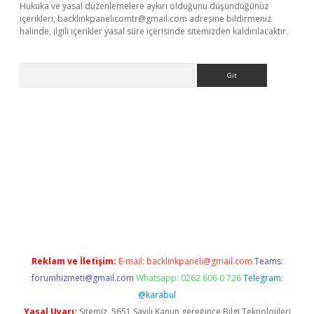
Hukuka ve yasal düzenlemelere aykırı olduğunu düşündüğünüz
içerikleri,
backlinkpanelicomtr@gmail.com
adresine bildirmeniz
halinde, ilgili içerikler yasal süre içerisinde sitemizden kaldırılacaktır.
Arama
betci giriş
Reklam ve İletişim:
E-mail:
backlinkpaneli@gmail.com
Teams:
forumhizmeti@gmail.com
Whatsapp: 0262 606 0 726
Telegram:
@karabul
Yasal Uyarı:
Sitemiz, 5651 Sayılı Kanun gereğince Bilgi Teknolojileri