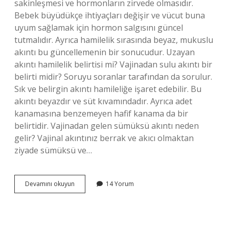
sakinleşmesi ve hormonların zirvede olmasıdır.
Bebek büyüdükçe ihtiyaçları değişir ve vücut buna
uyum sağlamak için hormon salgısını güncel
tutmalıdır. Ayrıca hamilelik sırasında beyaz, mukuslu
akıntı bu güncellemenin bir sonucudur. Uzayan
akıntı hamilelik belirtisi mi? Vajinadan sulu akıntı bir
belirti midir? Soruyu soranlar tarafından da sorulur.
Sık ve belirgin akıntı hamileliğe işaret edebilir. Bu
akıntı beyazdır ve süt kıvamındadır. Ayrıca adet
kanamasına benzemeyen hafif kanama da bir
belirtidir. Vajinadan gelen sümüksü akıntı neden
gelir? Vajinal akıntınız berrak ve akıcı olmaktan
ziyade sümüksü ve…
Sümüksü
Devamını okuyun
14 Yorum
Akıntı
Hamilelik
Belirtisi
Mi