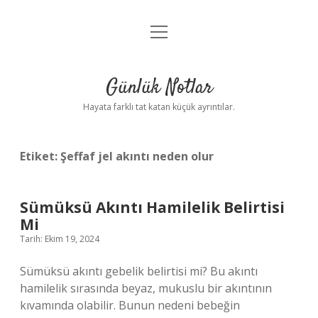
menüyü
Anasayfa
aç
Gizlilik Politikası
Günlük Notlar
Yasal Uyarı
Hayata farklı tat katan küçük ayrıntılar.
Hakkımızda
Etiket:
Şeffaf jel akıntı neden olur
Sümüksü Akıntı Hamilelik Belirtisi
Mi
Tarih: Ekim 19, 2024
Sümüksü akıntı gebelik belirtisi mi? Bu akıntı
hamilelik sırasında beyaz, mukuslu bir akıntının
kıvamında olabilir. Bunun nedeni bebeğin