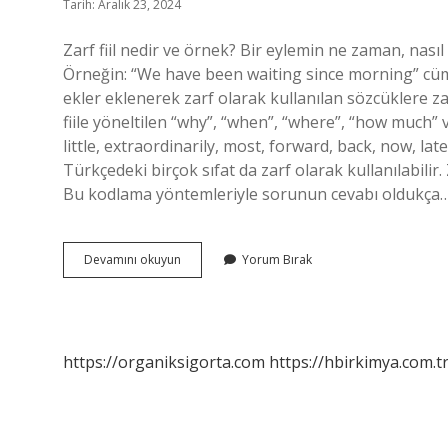
Tarih: Aralık 23, 2024
Zarf fiil nedir ve örnek? Bir eylemin ne zaman, nasıl
Örneğin: “We have been waiting since morning” cümles
ekler eklenerek zarf olarak kullanılan sözcüklere za
fiile yöneltilen “why”, “when”, “where”, “how much” 
little, extraordinarily, most, forward, back, now, late
Türkçedeki birçok sıfat da zarf olarak kullanılabilir. Z
Bu kodlama yöntemleriyle sorunun cevabı oldukça
Zarf
Devamını okuyun
Yorum Bırak
Eylemi
Nedir
https://organiksigorta.com
https://hbirkimya.com.t