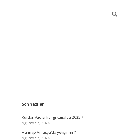
Sidebar
Son Yazılar
betci giri
Kurtlar Vadisi hangi kanalda 2025 ?
Ağustos 7, 2026
Hünnap Amasya’da yetişir mi ?
Ağustos 7, 2026