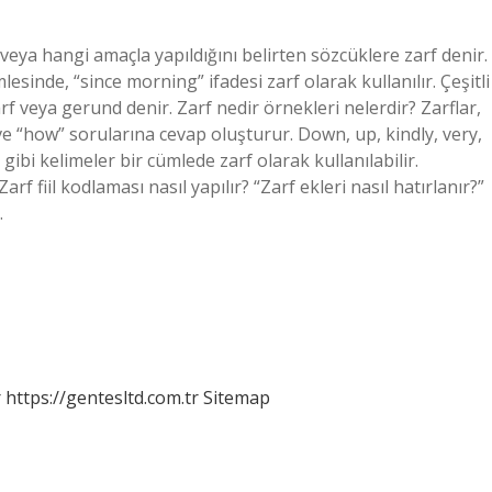
 veya hangi amaçla yapıldığını belirten sözcüklere zarf denir.
inde, “since morning” ifadesi zarf olarak kullanılır. Çeşitli
rf veya gerund denir. Zarf nedir örnekleri nelerdir? Zarflar,
ve “how” sorularına cevap oluşturur. Down, up, kindly, very,
 gibi kelimeler bir cümlede zarf olarak kullanılabilir.
arf fiil kodlaması nasıl yapılır? “Zarf ekleri nasıl hatırlanır?”
…
r
https://gentesltd.com.tr
Sitemap