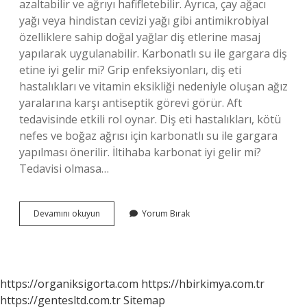
azaltabilir ve ağrıyı hafifletebilir. Ayrıca, çay ağacı
yağı veya hindistan cevizi yağı gibi antimikrobiyal
özelliklere sahip doğal yağlar diş etlerine masaj
yapılarak uygulanabilir. Karbonatlı su ile gargara diş
etine iyi gelir mi? Grip enfeksiyonları, diş eti
hastalıkları ve vitamin eksikliği nedeniyle oluşan ağız
yaralarına karşı antiseptik görevi görür. Aft
tedavisinde etkili rol oynar. Diş eti hastalıkları, kötü
nefes ve boğaz ağrısı için karbonatlı su ile gargara
yapılması önerilir. İltihaba karbonat iyi gelir mi?
Tedavisi olmasa…
Karbonat
Devamını okuyun
Yorum Bırak
Diş
Eti
Iltihabına
Iyi
Gelir
https://organiksigorta.com
https://hbirkimya.com.tr
Mi
https://gentesltd.com.tr
Sitemap