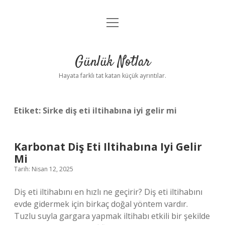
menüyü
Anasayfa
aç
Gizlilik Politikası
Günlük Notlar
Yasal Uyarı
Hayata farklı tat katan küçük ayrıntılar.
Hakkımızda
Etiket:
Sirke diş eti iltihabına iyi gelir mi
Karbonat Diş Eti Iltihabına Iyi Gelir
Mi
Tarih: Nisan 12, 2025
Diş eti iltihabını en hızlı ne geçirir? Diş eti iltihabını
evde gidermek için birkaç doğal yöntem vardır.
Tuzlu suyla gargara yapmak iltihabı etkili bir şekilde