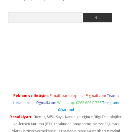
Arama
betci giriş
Reklam ve İletişim:
E-mail:
backlinkpaneli@gmail.com
Teams:
forumhizmeti@gmail.com
Whatsapp: 0262 606 0 726
Telegram:
@karabul
Yasal Uyarı:
Sitemiz, 5651 Sayılı Kanun gereğince Bilgi Teknolojileri
ve İletişim Kurumu (BTK) tarafından onaylanmış bir Yer Sağlayıcı
olarak hizmet vermektedir. Bu nedenle, sitedeki içerikleri proaktif