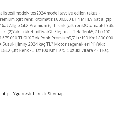
t listesiimodelvites2024 model tavsiye edilen takas –
premium (çift renk) otomatik1.830.000 ₺1.4 MHEV 6at allgip
6at Allgip GLX Premium (çift renk (çift renk)Otomatik1.935.
kleri (2)Yakıt tüketimiFiyatGL Elegance Tek Renk5,7 Lt/100
m1.675.000 TLGLX Tek Renk Premium5,7 Lt/100 Km1.800.000
Suzuki Jimny 2024 kaç TL? Motor seçenekleri (1)Yakıt
LGLX Çift Renk7,5 Lt/100 Km1.975. Suzuki Vitara 4×4 kaç…
r
https://gentesltd.com.tr
Sitemap