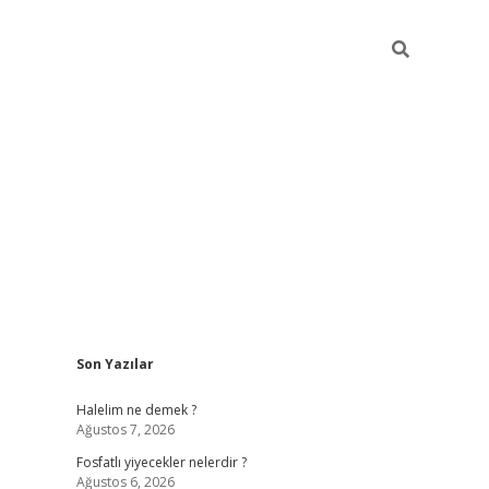
Sidebar
Son Yazılar
betci giri
Halelim ne demek ?
Ağustos 7, 2026
Fosfatlı yiyecekler nelerdir ?
Ağustos 6, 2026