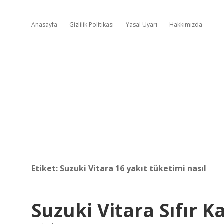
Anasayfa
Gizlilik Politikası
Yasal Uyarı
Hakkımızda
Etiket:
Suzuki Vitara 16 yakıt tüketimi nasıl
Suzuki Vitara Sıfır K