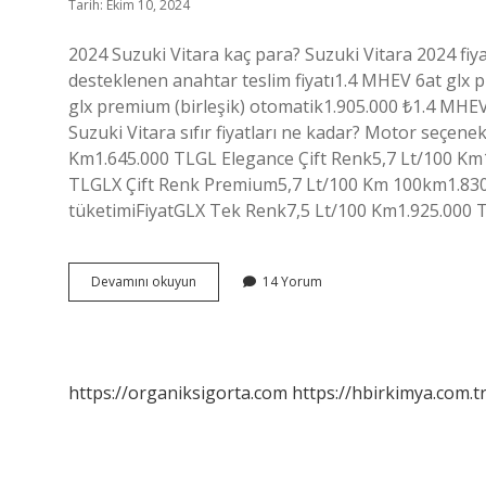
Tarih: Ekim 10, 2024
2024 Suzuki Vitara kaç para? Suzuki Vitara 2024 fiya
desteklenen anahtar teslim fiyatı1.4 MHEV 6at glx 
glx premium (birleşik) otomatik1.905.000 ₺1.4 MHEV 
Suzuki Vitara sıfır fiyatları ne kadar? Motor seçene
Km1.645.000 TLGL Elegance Çift Renk5,7 Lt/100 K
TLGLX Çift Renk Premium5,7 Lt/100 Km 100km1.830. 
tüketimiFiyatGLX Tek Renk7,5 Lt/100 Km1.925.000 T
Suzuki
Devamını okuyun
14 Yorum
Vitara
Sıfır
Kaç
Para
https://organiksigorta.com
https://hbirkimya.com.t