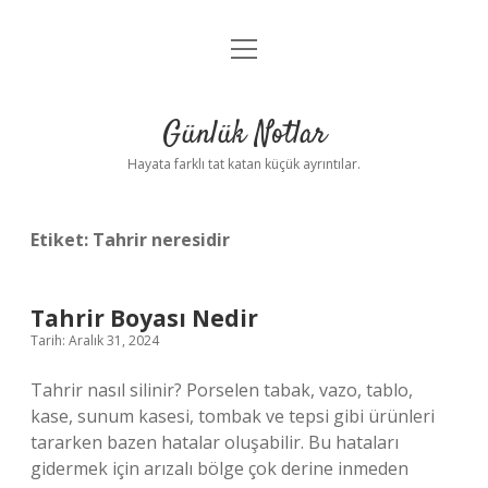
menüyü
Anasayfa
aç
Gizlilik Politikası
Günlük Notlar
Yasal Uyarı
Hayata farklı tat katan küçük ayrıntılar.
Hakkımızda
Etiket:
Tahrir neresidir
Tahrir Boyası Nedir
Tarih: Aralık 31, 2024
Tahrir nasıl silinir? Porselen tabak, vazo, tablo,
kase, sunum kasesi, tombak ve tepsi gibi ürünleri
tararken bazen hatalar oluşabilir. Bu hataları
gidermek için arızalı bölge çok derine inmeden