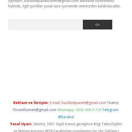
içerikleri,
backlinkpanelicomtr@gmail.com
adresine bildirmeniz
halinde, ilgili içerikler yasal süre içerisinde sitemizden kaldırılacaktır.
Arama
ş
Reklam ve İletişim:
E-mail:
backlinkpaneli@gmail.com
Teams:
forumhizmeti@gmail.com
Whatsapp: 0262 606 0 726
Telegram:
@karabul
Yasal Uyarı:
Sitemiz, 5651 Sayılı Kanun gereğince Bilgi Teknolojileri
ve İletişim Kurumu (BTK) tarafından onaylanmış bir Yer Sağlayıcı