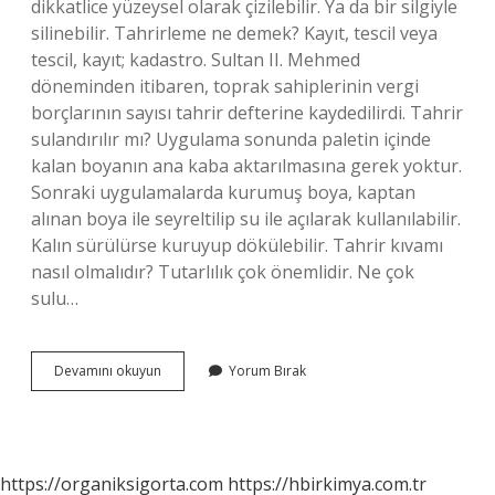
dikkatlice yüzeysel olarak çizilebilir. Ya da bir silgiyle
silinebilir. Tahrirleme ne demek? Kayıt, tescil veya
tescil, kayıt; kadastro. Sultan II. Mehmed
döneminden itibaren, toprak sahiplerinin vergi
borçlarının sayısı tahrir defterine kaydedilirdi. Tahrir
sulandırılır mı? Uygulama sonunda paletin içinde
kalan boyanın ana kaba aktarılmasına gerek yoktur.
Sonraki uygulamalarda kurumuş boya, kaptan
alınan boya ile seyreltilip su ile açılarak kullanılabilir.
Kalın sürülürse kuruyup dökülebilir. Tahrir kıvamı
nasıl olmalıdır? Tutarlılık çok önemlidir. Ne çok
sulu…
Tahrir
Devamını okuyun
Yorum Bırak
Boyası
Nedir
https://organiksigorta.com
https://hbirkimya.com.tr