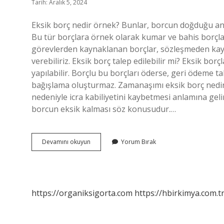
Tarih: Aralık 5, 2024
Eksik borç nedir örnek? Bunlar, borcun doğduğu an
Bu tür borçlara örnek olarak kumar ve bahis borçlar
görevlerden kaynaklanan borçlar, sözleşmeden kaynak
verebiliriz. Eksik borç talep edilebilir mi? Eksik bor
yapılabilir. Borçlu bu borçları öderse, geri ödeme 
bağışlama oluşturmaz. Zamanaşımı eksik borç nedir?
nedeniyle icra kabiliyetini kaybetmesi anlamına gel
borcun eksik kalması söz konusudur.…
Borçlar
Devamını okuyun
Yorum Bırak
Hukuku
Eksik
Borç
Nedir
https://organiksigorta.com
https://hbirkimya.com.t