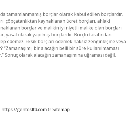
da tamamlanmamış borçlar olarak kabul edilen borçlardır.
ı, çöpçatanlıktan kaynaklanan ücret borçları, ahlaki
lanan borçlar ve malikin iyi niyetli malike olan borçları
çlar, yasal olarak yapılmış borçlardır. Borçlu tarafından
talep edemez. Eksik borçları ödemek haksız zenginleşme veya
 “Zamanaşımı, bir alacağın belli bir süre kullanılmaması
ir.” Sonuç olarak alacağın zamanaşımına uğraması değil,
r
https://gentesltd.com.tr
Sitemap