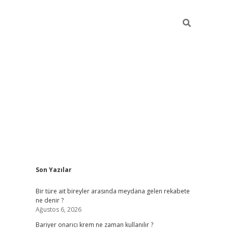
Sidebar
Son Yazılar
betci giriş
Bir türe ait bireyler arasında meydana gelen rekabete
ne denir ?
Ağustos 6, 2026
Bariyer onarıcı krem ne zaman kullanılır ?