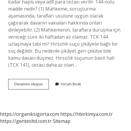
kadar hapis veya adlî para cezası verilir. 144 nolu
madde nedir? (1) Mahkeme, soruşturma
aşamasında, tarafları usulüne uygun olarak
çağırarak davanın vakıaları hakkında onları
dinleyebilir. (2) Mahkemenin, taraflara duruşma için
vereceği süre iki haftadan az olamaz. TCK 144
uzlaşmaya tabi mi? Hırsızlık suçu şikâyete bağlı bir
suç değildir. Bu nedenle şikâyet geri çekilse bile
kamu davası düşmez. Hırsızlık suçunun basit hali
(TCK 141), cezası daha az olan…
144
Devamını okuyun
Yorum Bırak
Madde
Nedir
https://organiksigorta.com
https://hbirkimya.com.tr
https://gentesltd.com.tr
Sitemap