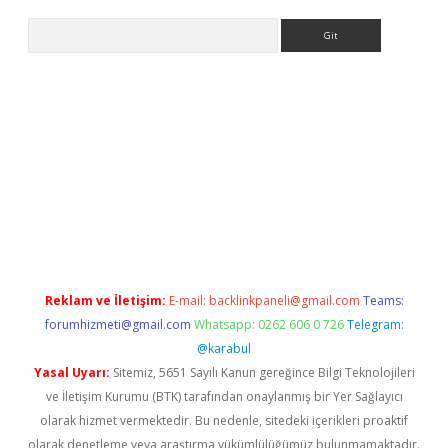
Arama
betci giriş
Reklam ve İletişim:
E-mail:
backlinkpaneli@gmail.com
Teams:
forumhizmeti@gmail.com
Whatsapp: 0262 606 0 726
Telegram:
@karabul
Yasal Uyarı:
Sitemiz, 5651 Sayılı Kanun gereğince Bilgi Teknolojileri
ve İletişim Kurumu (BTK) tarafından onaylanmış bir Yer Sağlayıcı
olarak hizmet vermektedir. Bu nedenle, sitedeki içerikleri proaktif
olarak denetleme veya araştırma yükümlülüğümüz bulunmamaktadır.