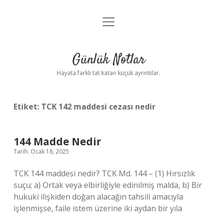
menüyü
Anasayfa
aç
Gizlilik Politikası
Günlük Notlar
Yasal Uyarı
Hayata farklı tat katan küçük ayrıntılar.
Hakkımızda
Etiket:
TCK 142 maddesi cezası nedir
144 Madde Nedir
Tarih: Ocak 18, 2025
TCK 144 maddesi nedir? TCK Md. 144 – (1) Hırsızlık
suçu; a) Ortak veya elbirliğiyle edinilmiş malda, b) Bir
hukuki ilişkiden doğan alacağın tahsili amacıyla
işlenmişse, faile istem üzerine iki aydan bir yıla