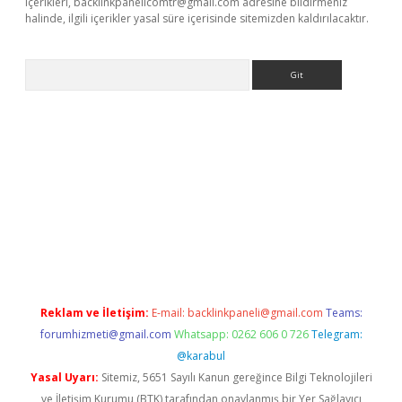
içerikleri,
backlinkpanelicomtr@gmail.com
adresine bildirmeniz
halinde, ilgili içerikler yasal süre içerisinde sitemizden kaldırılacaktır.
Arama
betci giriş
Reklam ve İletişim:
E-mail:
backlinkpaneli@gmail.com
Teams:
forumhizmeti@gmail.com
Whatsapp: 0262 606 0 726
Telegram:
@karabul
Yasal Uyarı:
Sitemiz, 5651 Sayılı Kanun gereğince Bilgi Teknolojileri
ve İletişim Kurumu (BTK) tarafından onaylanmış bir Yer Sağlayıcı