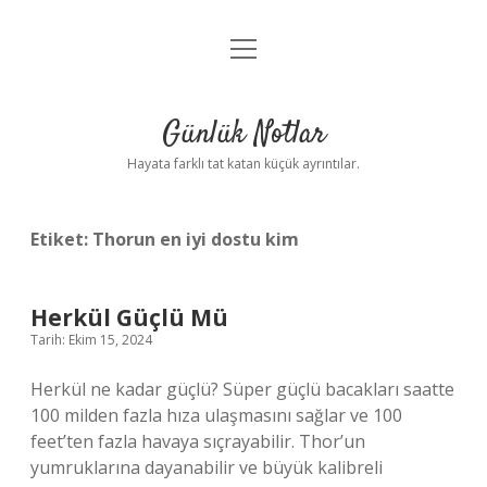
menüyü
Anasayfa
aç
Gizlilik Politikası
Günlük Notlar
Yasal Uyarı
Hayata farklı tat katan küçük ayrıntılar.
Hakkımızda
Etiket:
Thorun en iyi dostu kim
Herkül Güçlü Mü
Tarih: Ekim 15, 2024
Herkül ne kadar güçlü? Süper güçlü bacakları saatte
100 milden fazla hıza ulaşmasını sağlar ve 100
feet’ten fazla havaya sıçrayabilir. Thor’un
yumruklarına dayanabilir ve büyük kalibreli