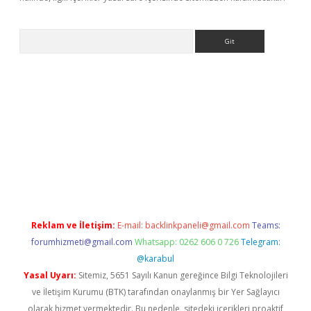
Arama
betci giriş
Reklam ve İletişim:
E-mail:
backlinkpaneli@gmail.com
Teams:
forumhizmeti@gmail.com
Whatsapp: 0262 606 0 726
Telegram:
@karabul
Yasal Uyarı:
Sitemiz, 5651 Sayılı Kanun gereğince Bilgi Teknolojileri
ve İletişim Kurumu (BTK) tarafından onaylanmış bir Yer Sağlayıcı
olarak hizmet vermektedir. Bu nedenle, sitedeki içerikleri proaktif