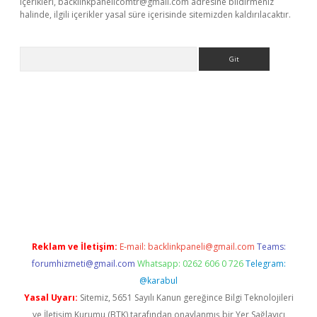
içerikleri,
backlinkpanelicomtr@gmail.com
adresine bildirmeniz
halinde, ilgili içerikler yasal süre içerisinde sitemizden kaldırılacaktır.
Arama
betci giriş
Reklam ve İletişim:
E-mail:
backlinkpaneli@gmail.com
Teams:
forumhizmeti@gmail.com
Whatsapp: 0262 606 0 726
Telegram:
@karabul
Yasal Uyarı:
Sitemiz, 5651 Sayılı Kanun gereğince Bilgi Teknolojileri
ve İletişim Kurumu (BTK) tarafından onaylanmış bir Yer Sağlayıcı