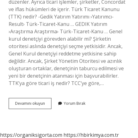
düzenler. Ayrıca ticari işlemler, şirketler, Concordat
ve iflas hükümleri de içerir. Türk Ticaret Kanunu
(TTK) nedir? -Gedik Yatırım Yatırımı ›Yatırımcı-
Result› Türk-Ticaret-Kanu … GEDIK Yatırım
›Araştırma Araştırma› Türk-Ticaret-Kanu … Genel
kurul denetçiyi görevden alabilir mi? Şirketin
otoritesi aslında denetçiyi seçme yetkisidir. Ancak,
Genel Kurul denetçiyi reddetme yetkisine sahip
değildir. Ancak, Şirket Yönetim Otoritesi ve azınlık
oluşturan ortaklar, denetçinin taburcu edilmesi ve
yeni bir denetçinin atanması için başvurabilirler.
TTK’ya göre ticari iş nedir? TCC’ye göre,…
Ttk
Devamını okuyun
Yorum Bırak
399
Nedir
https://organiksigorta.com
https://hbirkimya.com.tr