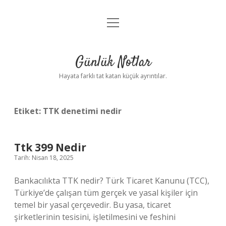
menüyü
Anasayfa
aç
Gizlilik Politikası
Günlük Notlar
Yasal Uyarı
Hayata farklı tat katan küçük ayrıntılar.
Hakkımızda
Etiket:
TTK denetimi nedir
Ttk 399 Nedir
Tarih: Nisan 18, 2025
Bankacılıkta TTK nedir? Türk Ticaret Kanunu (TCC),
Türkiye’de çalışan tüm gerçek ve yasal kişiler için
temel bir yasal çerçevedir. Bu yasa, ticaret
şirketlerinin tesisini, işletilmesini ve feshini