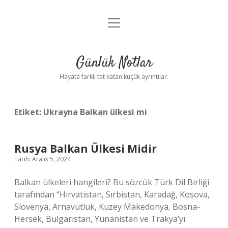
menüyü
Anasayfa
aç
Gizlilik Politikası
Günlük Notlar
Yasal Uyarı
Hayata farklı tat katan küçük ayrıntılar.
Hakkımızda
Etiket:
Ukrayna Balkan ülkesi mi
Rusya Balkan Ülkesi Midir
Tarih: Aralık 5, 2024
Balkan ülkeleri hangileri? Bu sözcük Türk Dil Birliği
tarafından “Hırvatistan, Sırbistan, Karadağ, Kosova,
Slovenya, Arnavutluk, Kuzey Makedonya, Bosna-
Hersek, Bulgaristan, Yunanistan ve Trakya’yı