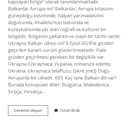
kapsayan bölge” olarak tanımlanmaktadır.
Balkanlar Avrupa mı? Balkanlar, Avrupa kıtasının
güneydoğu kesiminde, İtalyan yarımadasının
doğusunda, Anadolu’nun batısında ve
kuzeybatısında yer alan coğrafi ve kültürel bir
bölgedir. Bölgenin çalkantılı ve olaylı bir tarihi vardır.
Ukrayna Balkan ülkesi mi? 6 Eylül 2024’te gözden
geçirilen kararlı sürüm gösterilmektedir. Hala
gözden geçirilmesi gereken bir değişiklik var.
Ukrayna (Ukraynaca: Україна, romanize edilmiş:
Ukraïna; Ukraynaca telaffuzu: [ʊkrɐˈjinɐ]) Doğu
Avrupa’da bir ülkedir. 603. Kaç tane Balkan dili var?
Burada konuşulan diller: Bulgarca, Makedonca,
Sırpça, Hırvatça,…
Rusya
Devamını okuyun
Yorum Bırak
Balkan
Ülkesi
Midir