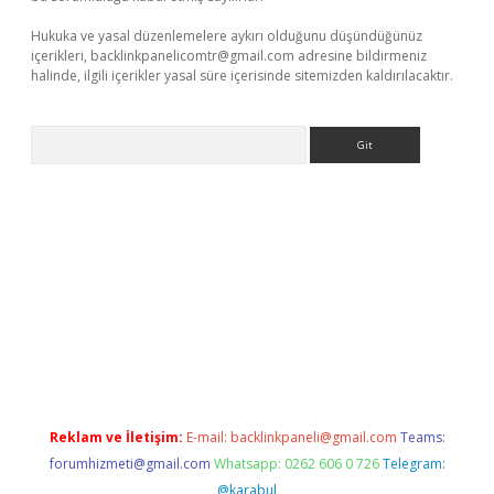
Hukuka ve yasal düzenlemelere aykırı olduğunu düşündüğünüz
içerikleri,
backlinkpanelicomtr@gmail.com
adresine bildirmeniz
halinde, ilgili içerikler yasal süre içerisinde sitemizden kaldırılacaktır.
Arama
ş
Reklam ve İletişim:
E-mail:
backlinkpaneli@gmail.com
Teams:
forumhizmeti@gmail.com
Whatsapp: 0262 606 0 726
Telegram:
@karabul