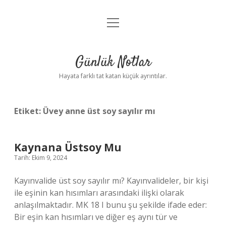
menüyü
Anasayfa
aç
Gizlilik Politikası
Günlük Notlar
Yasal Uyarı
Hayata farklı tat katan küçük ayrıntılar.
Hakkımızda
Etiket:
Üvey anne üst soy sayılır mı
Kaynana Üstsoy Mu
Tarih: Ekim 9, 2024
Kayınvalide üst soy sayılır mı? Kayınvalideler, bir kişi
ile eşinin kan hısımları arasındaki ilişki olarak
anlaşılmaktadır. MK 18 I bunu şu şekilde ifade eder:
Bir eşin kan hısımları ve diğer eş aynı tür ve