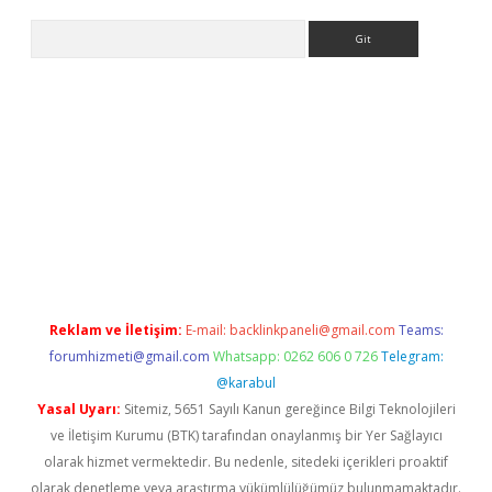
Arama
betci giriş
Reklam ve İletişim:
E-mail:
backlinkpaneli@gmail.com
Teams:
forumhizmeti@gmail.com
Whatsapp: 0262 606 0 726
Telegram:
@karabul
Yasal Uyarı:
Sitemiz, 5651 Sayılı Kanun gereğince Bilgi Teknolojileri
ve İletişim Kurumu (BTK) tarafından onaylanmış bir Yer Sağlayıcı
olarak hizmet vermektedir. Bu nedenle, sitedeki içerikleri proaktif
olarak denetleme veya araştırma yükümlülüğümüz bulunmamaktadır.