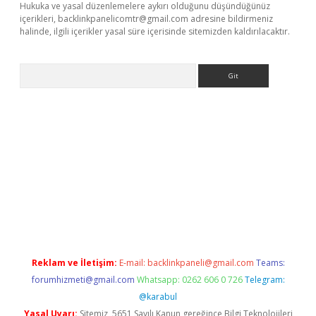
Hukuka ve yasal düzenlemelere aykırı olduğunu düşündüğünüz
içerikleri,
backlinkpanelicomtr@gmail.com
adresine bildirmeniz
halinde, ilgili içerikler yasal süre içerisinde sitemizden kaldırılacaktır.
Arama
betci giriş
Reklam ve İletişim:
E-mail:
backlinkpaneli@gmail.com
Teams:
forumhizmeti@gmail.com
Whatsapp: 0262 606 0 726
Telegram:
@karabul
Yasal Uyarı:
Sitemiz, 5651 Sayılı Kanun gereğince Bilgi Teknolojileri