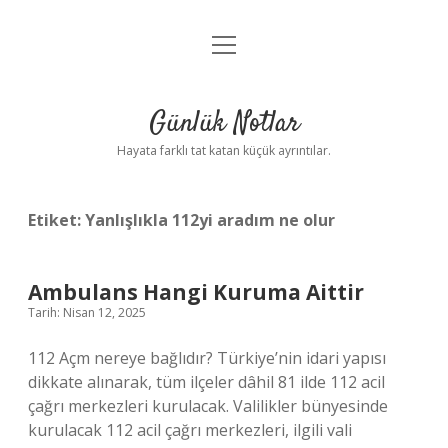
menüyü
Anasayfa
aç
Gizlilik Politikası
Günlük Notlar
Yasal Uyarı
Hayata farklı tat katan küçük ayrıntılar.
Hakkımızda
Etiket:
Yanlışlıkla 112yi aradım ne olur
Ambulans Hangi Kuruma Aittir
Tarih: Nisan 12, 2025
112 Açm nereye bağlıdır? Türkiye’nin idari yapısı
dikkate alınarak, tüm ilçeler dâhil 81 ilde 112 acil
çağrı merkezleri kurulacak. Valilikler bünyesinde
kurulacak 112 acil çağrı merkezleri, ilgili vali