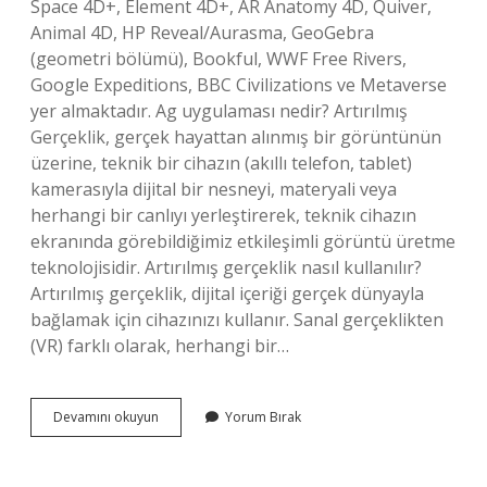
Space 4D+, Element 4D+, AR Anatomy 4D, Quiver,
Animal 4D, HP Reveal/Aurasma, GeoGebra
(geometri bölümü), Bookful, WWF Free Rivers,
Google Expeditions, BBC Civilizations ve Metaverse
yer almaktadır. Ag uygulaması nedir? Artırılmış
Gerçeklik, gerçek hayattan alınmış bir görüntünün
üzerine, teknik bir cihazın (akıllı telefon, tablet)
kamerasıyla dijital bir nesneyi, materyali veya
herhangi bir canlıyı yerleştirerek, teknik cihazın
ekranında görebildiğimiz etkileşimli görüntü üretme
teknolojisidir. Artırılmış gerçeklik nasıl kullanılır?
Artırılmış gerçeklik, dijital içeriği gerçek dünyayla
bağlamak için cihazınızı kullanır. Sanal gerçeklikten
(VR) farklı olarak, herhangi bir…
Artırılmış
Devamını okuyun
Yorum Bırak
Gerçeklik
Atatürk
Uygulaması