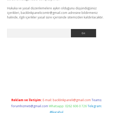
Hukuka ve yasal düzenlemelere aykırı olduğunu düşündüğünüz
içerikleri,
backlinkpanelicomtr@gmail.com
adresine bildirmeniz
halinde, ilgili içerikler yasal süre içerisinde sitemizden kaldırılacaktır.
Arama
betci giriş
Reklam ve İletişim:
E-mail:
backlinkpaneli@gmail.com
Teams:
forumhizmeti@gmail.com
Whatsapp: 0262 606 0 726
Telegram:
@karabul