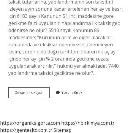
taksit tutarlarına, yapılandırmanın son taksitini
izleyen ayın sonuna kadar ertelenen her ay ve kesri
için 6183 sayılı Kanunun 51 inci maddesine göre
gecikme faizi uygulanır. Yapılandırma ilk taksit geç
ödenirse ne olur? 5510 sayılı Kanunun 89.
maddesinde; “Kurumun prim ve diğer alacakları
zamanında ve eksiksiz ödenmezse, ödenmeyen
kısım, sürenin dolduğu tarihten itibaren ilk üç ay
içinde her ay için % 2 oranında gecikme cezası
uygulanarak artırılır.” hükmü yer almaktadır. 7440
yapılandırma taksidi gecikirse ne olur?…
7440
Devamını okuyun
Yorum Bırak
Ilk
Taksit
Ödenmezse
Ne
Olur
https://organiksigorta.com
https://hbirkimya.com.tr
https://gentesltd.com.tr
Sitemap