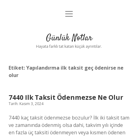
menüyü
Anasayfa
aç
Gizlilik Politikası
Günlük Notlar
Yasal Uyarı
Hayata farklı tat katan küçük ayrıntılar.
Hakkımızda
Etiket:
Yapılandırma ilk taksit geç ödenirse ne
olur
7440 Ilk Taksit Ödenmezse Ne Olur
Tarih: Kasım 3, 2024
7440 kaç taksit ödenmezse bozulur? İlk iki taksit tam
ve zamanında ödenmiş olsa dahi, takvim yılı içinde
en fazla üç taksiti ödenmeyen veya kısmen ödenen