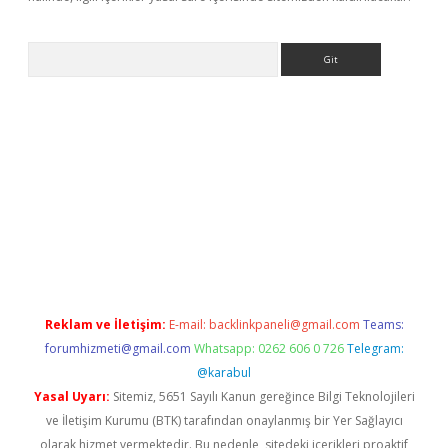
Arama
ş
Reklam ve İletişim:
E-mail:
backlinkpaneli@gmail.com
Teams:
forumhizmeti@gmail.com
Whatsapp: 0262 606 0 726
Telegram:
@karabul
Yasal Uyarı:
Sitemiz, 5651 Sayılı Kanun gereğince Bilgi Teknolojileri
ve İletişim Kurumu (BTK) tarafından onaylanmış bir Yer Sağlayıcı
olarak hizmet vermektedir. Bu nedenle, sitedeki içerikleri proaktif