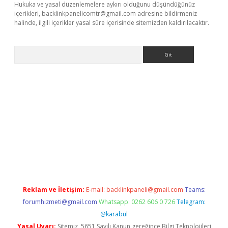
Hukuka ve yasal düzenlemelere aykırı olduğunu düşündüğünüz
içerikleri,
backlinkpanelicomtr@gmail.com
adresine bildirmeniz
halinde, ilgili içerikler yasal süre içerisinde sitemizden kaldırılacaktır.
Arama
betci giriş
Reklam ve İletişim:
E-mail:
backlinkpaneli@gmail.com
Teams:
forumhizmeti@gmail.com
Whatsapp: 0262 606 0 726
Telegram:
@karabul
Yasal Uyarı:
Sitemiz, 5651 Sayılı Kanun gereğince Bilgi Teknolojileri