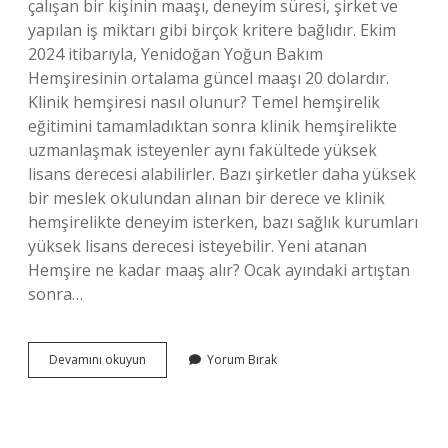
çalışan bir kişinin maaşı, deneyim süresi, şirket ve
yapılan iş miktarı gibi birçok kritere bağlıdır. Ekim
2024 itibarıyla, Yenidoğan Yoğun Bakım
Hemşiresinin ortalama güncel maaşı 20 dolardır.
Klinik hemşiresi nasıl olunur? Temel hemşirelik
eğitimini tamamladıktan sonra klinik hemşirelikte
uzmanlaşmak isteyenler aynı fakültede yüksek
lisans derecesi alabilirler. Bazı şirketler daha yüksek
bir meslek okulundan alınan bir derece ve klinik
hemşirelikte deneyim isterken, bazı sağlık kurumları
yüksek lisans derecesi isteyebilir. Yeni atanan
Hemşire ne kadar maaş alır? Ocak ayındaki artıştan
sonra…
Klinik
Devamını okuyun
Yorum Bırak
Hemşiresi
Ne
Kadar
Maaş